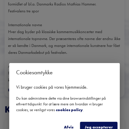
formidlet af bl.a. Danmarks Radios Mathias Hammer.
Festivalens tre spor
Internationale navne
Hver dag byder på klassiske kammermusikkoncerter med
internationale topnavne. Der præsenteres ofte navne der endnu ikke
er så kendte i Danmark, og mange internationale kunstnere har fået
deres Danmarksdebut på festivalen.
Alternativ scene
Cookiesamtykke
Festivalen har en serie med avantgarde-musik – helt ny
kompositionsmusik, der reflekterer hvordan den...
Vi bruger cookies på vores hjemmeside
.
Læs mere
>
Du kan administrere dette via dine browserindstillinger på
ethvert tidspunkt. For at lære mere om hvordan vi bruger
KONCERTER
cookies, se venligst vores
cookies policy
.
DATO
Afvis
Jeg accepterer