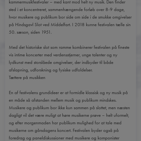
kammermusikfestivaler – med kant mod helt ny musik. Den finder
sted i et koncentreret, sammenhængende forløb over 8-9 dage,
hvor musikere og publikum bor side om side i de smukke omgivelser
på Hindsgavl Slot ved Middelfart. I 2018 kunne festivalen tælle sin
50. sæson, siden 1951.
Med det historiske slot som ramme kombinerer festivalen på fineste
vis intime koncerter med verdensstjerner, unge talenter og ny
lydkunst med storslåede omgivelser, der indbyder til både
afslapning, udforskning og fysiske udfoldelser.
Tættere på musikken
En af festivalens grundideer er at formidle klassisk og ny musik på
en måde så afstanden mellem musik og publikum mindskes.
Musikere og publikum bor ikke kun sammen på slottet, men næsten
dagligt vil det være muligt at høre musikerne prøve – helt uformelt,
og efter morgenmaden har publikum mulighed for at tale med
musikerne om gårsdagens koncert. Festivalen byder også på
foredrag og paneldiskussioner med musikere og komponister