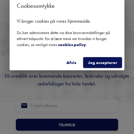
Ingen kommende koncerter
Cookiesamtykke
Brug datofilteret for at se tidligere koncerter
Vi bruger cookies på vores hjemmeside
.
Du kan administrere dette via dine browserindstillinger på
Danmarks største
ethvert tidspunkt. For at lære mere om hvordan vi bruger
cookies, se venligst vores
cookies policy
.
nyhedsbrev om klassisk
musik
Afvis
Jeg accepterer
Få overblik over kommende koncerter, festivaler og udvalgte
anbefalinger fra hele landet.
TILMELD