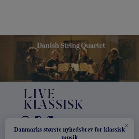
Danmarks største nyhedsbrev for klassisk
KONTAKT
musik