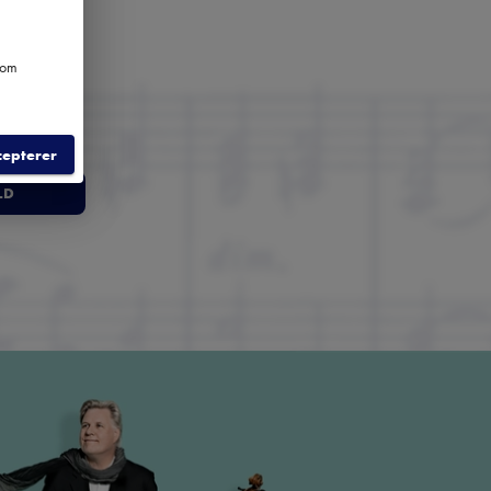
e om
cepterer
LD