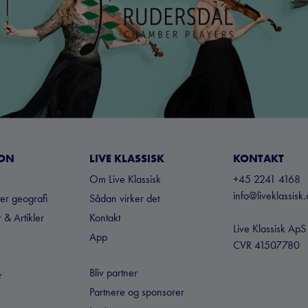
ION
LIVE KLASSISK
KONTAKT
Om Live Klassisk
+45 2241 4168
info@liveklassisk.
ter geografi
Sådan virker det
 & Artikler
Kontakt
Live Klassisk ApS
App
CVR 41507780
Bliv partner
r
Partnere og sponsorer