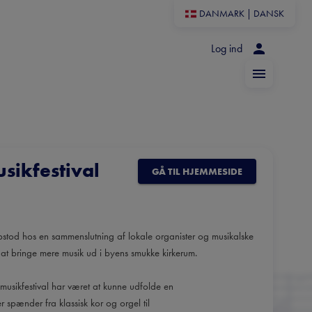
DANMARK
|
DANSK
Log ind
sikfestival
GÅ TIL HJEMMESIDE
opstod hos en sammenslutning af lokale organister og musikalske
 at bringe mere musik ud i byens smukke kirkerum.
usikfestival har været at kunne udfolde en
r spænder fra klassisk kor og orgel til