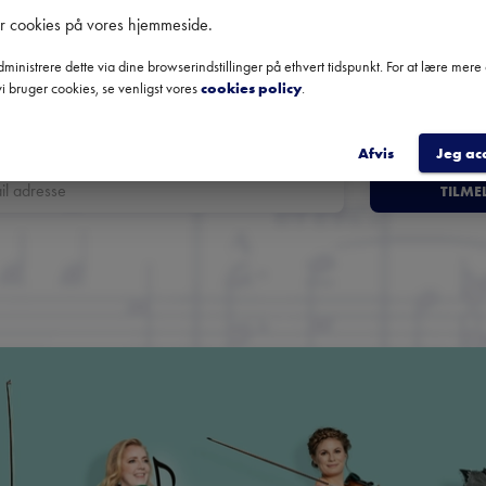
er cookies på vores hjemmeside
.
om klassisk musik
ministrere dette via dine browserindstillinger på ethvert tidspunkt. For at lære mer
Få overblik over kommende koncerter, festivaler og udvalgte
i bruger cookies, se venligst vores
cookies policy
.
anbefalinger fra hele landet.
Afvis
Jeg ac
TILME