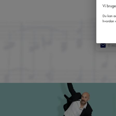
Vi brug
Du kan ad
hvordan v