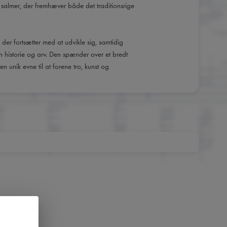
e salmer, der fremhæver både det traditionsrige
 der fortsætter med at udvikle sig, samtidig
in historie og arv. Den spænder over et bredt
en unik evne til at forene tro, kunst og