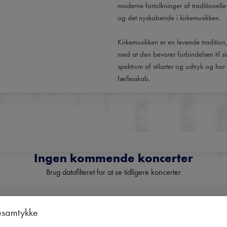
moderne fortolkninger af traditionell
og det nyskabende i kirkemusikken.
Kirkemusikken er en levende tradition,
med at den bevarer forbindelsen til s
spektrum af stilarter og udtryk og har 
fællesskab.
Ingen kommende koncerter
Brug datofilteret for at se tidligere koncerter
esamtykke
Danmarks største nyhedsbrev