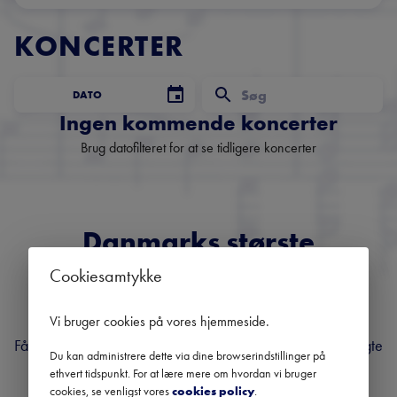
KONCERTER
DATO
Ingen kommende koncerter
Brug datofilteret for at se tidligere koncerter
Danmarks største
nyhedsbrev om klassisk
Cookiesamtykke
musik
Vi bruger cookies på vores hjemmeside
.
Få overblik over kommende koncerter, festivaler og udvalgte
Du kan administrere dette via dine browserindstillinger på
anbefalinger fra hele landet.
ethvert tidspunkt. For at lære mere om hvordan vi bruger
cookies, se venligst vores
cookies policy
.