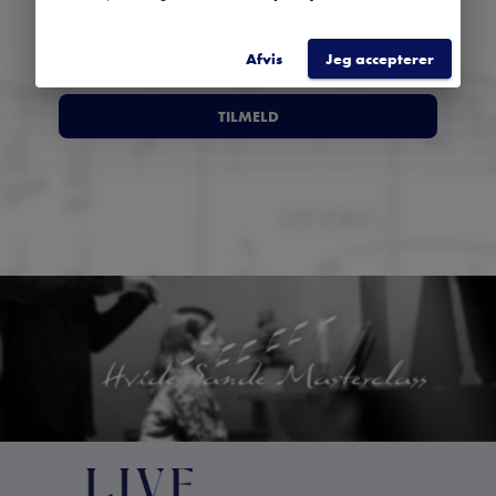
Afvis
Jeg accepterer
TILMELD