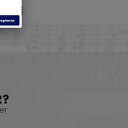
LD
cepterer