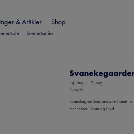
nger & Artikler
Shop
ncertsale
Koncertserier
Svanekegaarden 
14. aug. - 19. aug.
Svaneke
Svanekegaardens primære formål er at
mennesker - Kom og Nyd