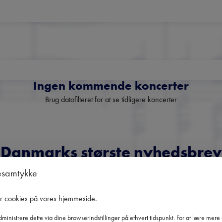
Ingen kommende koncerter
Brug datofilteret for at se tidligere koncerter
Danmarks største nyhedsbrev
om klassisk musik
esamtykke
Få overblik over kommende koncerter, festivaler og udvalgte
er cookies på vores hjemmeside
.
anbefalinger fra hele landet.
ministrere dette via dine browserindstillinger på ethvert tidspunkt. For at lære mer