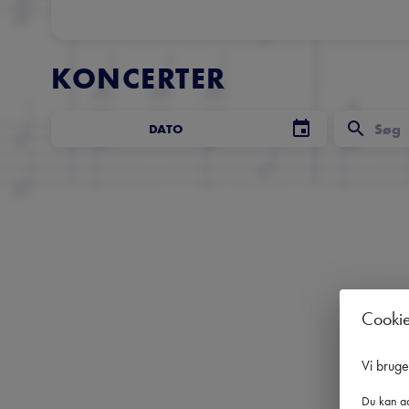
KONCERTER
DATO
Cooki
Vi brug
Du kan ad