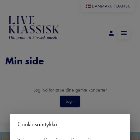
DANMARK
|
DANSK
Din guide til klassisk musik
Min side
Log ind for at se dine gemte koncerter
Login
Cookiesamtykke