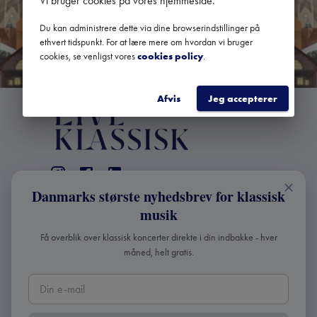
Vi bruger cookies på vores hjemmeside
.
Du kan administrere dette via dine browserindstillinger på
ethvert tidspunkt. For at lære mere om hvordan vi bruger
cookies, se venligst vores
cookies policy
.
Afvis
Jeg accepterer
Danmarks største nyhedsbrev for klassisk
KONTAKT
musik
+45 2241 4168
Få overblik over klassisk koncerter direkte i din indbakke - hver
info@liveklassisk.dk
måned, helt gratis.
Live Klassisk ApS
CVR 41507780