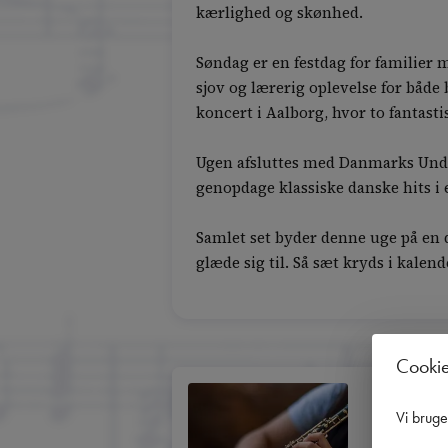
kærlighed og skønhed.
Søndag er en festdag for familier 
sjov og lærerig oplevelse for båd
koncert i Aalborg, hvor to fantast
Ugen afsluttes med Danmarks Under
genopdage klassiske danske hits i
Samlet set byder denne uge på en 
glæde sig til. Så sæt kryds i kale
Cooki
11. f
Vi brug
16:00
 |