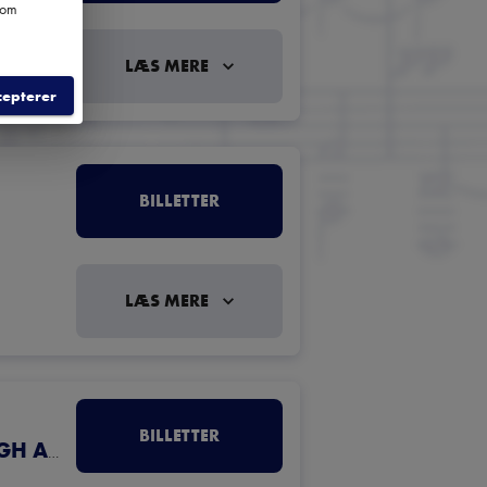
e om
LÆS MERE
cepterer
BILLETTER
LÆS MERE
BILLETTER
KRISTOFFER THAMS, ORGEL. ERIK HØEGH ANDERSEN, OPLÆSNING.