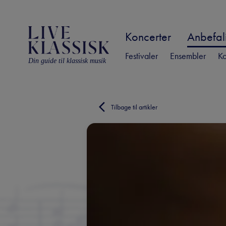
Koncerter
Anbefali
Festivaler
Ensembler
Ko
Din guide til klassisk musik
Tilbage til artikler