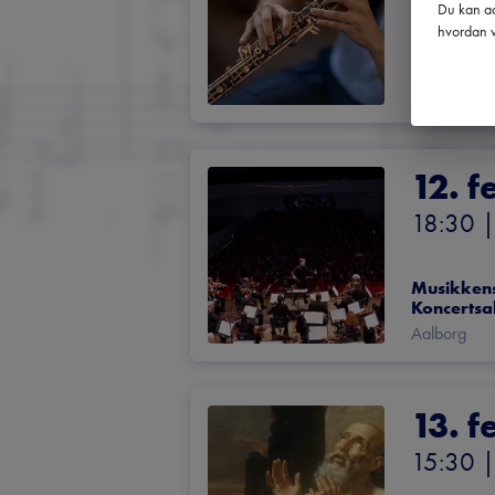
Du kan ad
Onsdagskon
hvordan v
Sjømannsk
Københav
København
12. f
18:30
 |
Musikkens
Koncertsa
Aalborg
13. f
15:30
 |