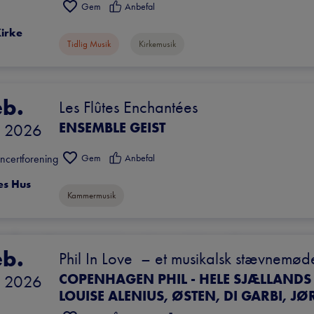
Gem
Anbefal
Kirke
Tidlig Musik
Kirkemusik
eb.
Les Flûtes Enchantées
ENSEMBLE GEIST
 
2026
Gem
Anbefal
ncertforening
es Hus
Kammermusik
eb.
Phil In Love  – et musikalsk stævnemøde
 
2026
VENTELISTE