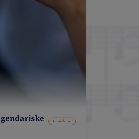
egendariske
Anbefalinger