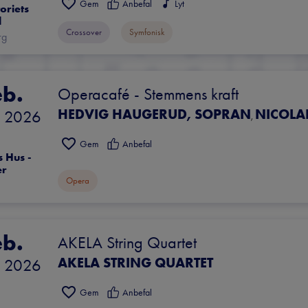
Gem
Anbefal
Lyt
riets 
l
Crossover
Symfonisk
rg
eb.
Operacafé - Stemmens kraft
HEDVIG HAUGERUD, SOPRAN
NICOLAI ELSB
 
2026
,
Gem
Anbefal
 Hus - 
er
Opera
eb.
AKELA String Quartet
AKELA STRING QUARTET
 
2026
Gem
Anbefal