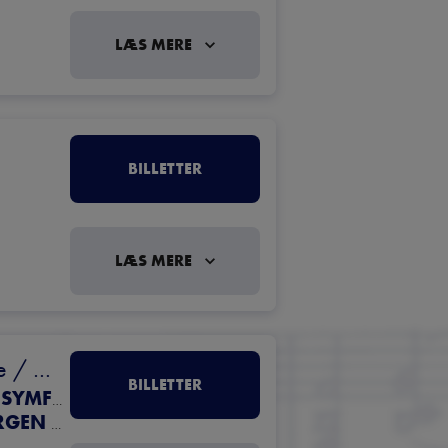
LÆS MERE
BILLETTER
LÆS MERE
 / 
BILLETTER
COPENHAGEN PHIL - HELE SJÆLLANDS SYMFONIORKESTER
LOUISE ALENIUS, ØSTEN, DI GARBI, JØRGEN DE MYLIUS.