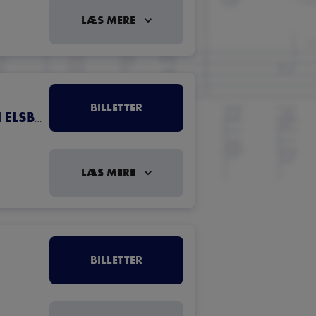
LÆS MERE
BILLETTER
ERG, BAS
MATS KNUTSSON, KLAVER
,
LÆS MERE
BILLETTER