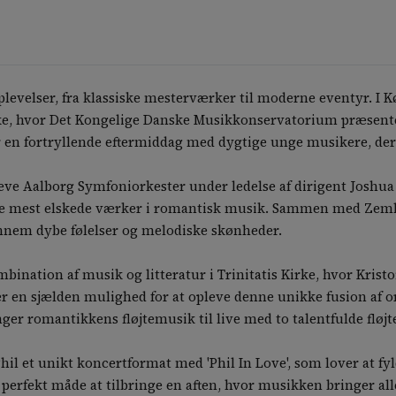
levelser, fra klassiske mesterværker til moderne eventyr. I 
e, hvor Det Kongelige Danske Musikkonservatorium præsenter
en fortryllende eftermiddag med dygtige unge musikere, der 
leve Aalborg Symfoniorkester under ledelse af dirigent Joshua
de mest elskede værker i romantisk musik. Sammen med Zemlin
nnem dybe følelser og melodiske skønheder.
ination af musik og litteratur i Trinitatis Kirke, hvor Kristof
 er en sjælden mulighed for at opleve denne unikke fusion af 
ger romantikkens fløjtemusik til live med to talentfulde fløj
l et unikt koncertformat med 'Phil In Love', som lover at f
 perfekt måde at tilbringe en aften, hvor musikken bringer al