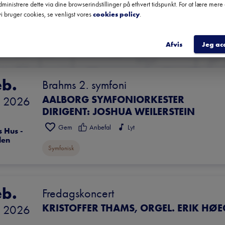
ministrere dette via dine browserindstillinger på ethvert tidspunkt. For at lære mer
certer
Gem
Anbefal
i bruger cookies, se venligst vores
cookies policy
.
irken I 
n
Kammermusik
Med Musikstuderende
Vokal
Afvis
Jeg ac
eb.
Brahms 2. symfoni
AALBORG SYMFONIORKESTER
 
2026
DIRIGENT: JOSHUA WEILERSTEIN
Gem
Anbefal
Lyt
 Hus - 
len
Symfonisk
eb.
Fredagskoncert
 
2026