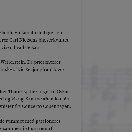
København kan du deltage i en
er Carl Nielsens blæserkvintet
viser, hvad de kan.
 Weilerstein. De præsenterer
sky's 'Die Seejungfrau' lover
fer Thams spiller orgel til Oskar
ord og klang. Samme aften kan du
tenister fra Concerto Copenhagen.
ylde rummet med passioneret
le sammen i et univers af