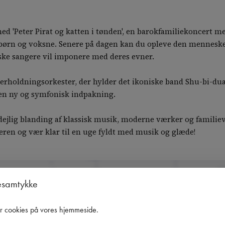
med 'Peter Pirat og katten i tønden', en barokfamiliekoncert 
e børn og voksne. Senere på dagen kan du opleve den mennes
iske sangere vil imponere med deres evner.
holdningsorkester, der hylder det ikoniske band Shu-bi-dua.
 en ny og symfonisk indpakning.
dejlig blanding af klassisk musik, moderne værker og familiev
nderen og vær klar til en uge fyldt med musik og glæde!
esamtykke
eb.
Onsdagskoncert - Den norske sømands
er cookies på vores hjemmeside
.
 
2026