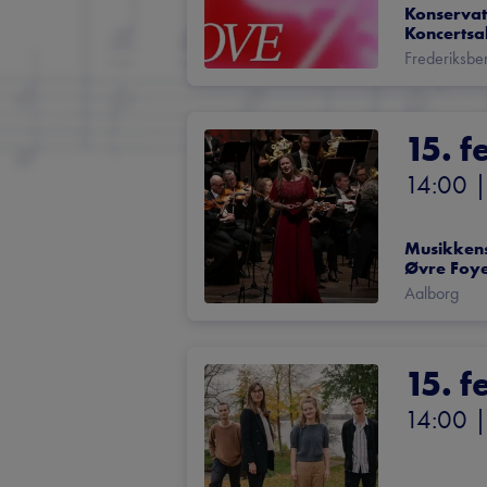
Konservato
Koncertsa
Frederiksbe
15. f
14:00
 |
Musikkens
Øvre Foy
Aalborg
15. f
14:00
 |