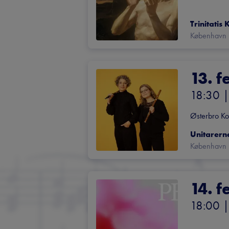
Trinitatis 
København
13. f
18:30
 |
Østerbro Ko
Unitarern
København
14. f
18:00
 |