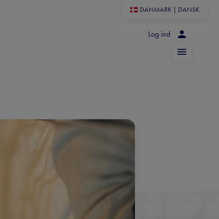
DANMARK
|
DANSK
Log ind