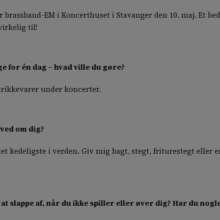
 for brassband-EM i Koncerthuset i Stavanger den 10. maj. Et 
irkelig til!
ge for én dag – hvad ville du gøre?
 drikkevarer under koncerter.
 ved om dig?
 det kedeligste i verden. Giv mig bagt, stegt, friturestegt ell
at slappe af, når du ikke spiller eller øver dig? Har du nog