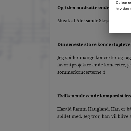
Du kan ad
Og i den modsatte ende… hvilken 
hvordan v
Musik af Aleksandr Skrjabin; han 
Din seneste store koncertopleve
Jeg spiller mange koncerter og tag
favoritprojekter er de koncerter, 
sommerkoncerterne :)
Hvilken nulevende komponist ins
Harald Ramm Haugland. Han er både
spillet med. Jeg tror, han vil bli