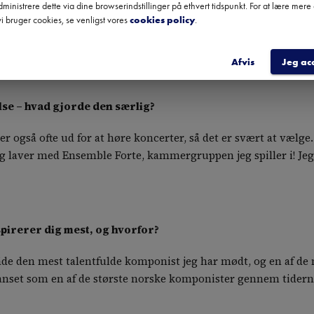
ministrere dette via dine browserindstillinger på ethvert tidspunkt. For at lære mer
musik bør alle virkelig opleve?
i bruger cookies, se venligst vores
cookies policy
.
har skrevet nogle mesterværker!
Afvis
Jeg ac
lse – hvad gjorde den særlig?
er også ofte ud for at høre koncerter, så det er svært at vælg
jeg laver med Ensemble Forte, kammergruppen jeg spiller i! Jeg
pirerer dig mest, og hvorfor?
 den mest talentfulde komponist jeg har mødt, og en af de m
ve anset som en af de største norske komponister gennem tidern