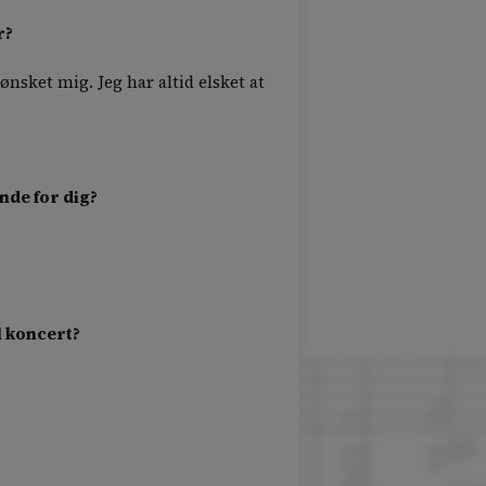
r?
 ønsket mig. Jeg har altid elsket at
nde for dig?
l koncert?