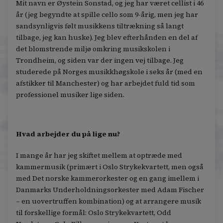
Mit navn er Øystein Sonstad, og jeg har været cellist i 46
år (jeg begyndte at spille cello som 9-årig, men jeg har
sandsynligvis følt musikkens tiltrækning så langt
tilbage, jeg kan huske). Jeg blev efterhånden en del af
det blomstrende miljø omkring musikskolen i
Trondheim, og siden var der ingen vej tilbage. Jeg
studerede på Norges musikkhøgskole i seks år (med en
afstikker til Manchester) og har arbejdet fuld tid som
professionel musiker lige siden.
Hvad arbejder du på lige nu?
I mange år har jeg skiftet mellem at optræde med
kammermusik (primært i Oslo Strykekvartett, men også
med Det norske kammerorkester og en gang imellem i
Danmarks Underholdningsorkester med Adam Fischer
– en uovertruffen kombination) og at arrangere musik
til forskellige formål: Oslo Strykekvartett, Odd