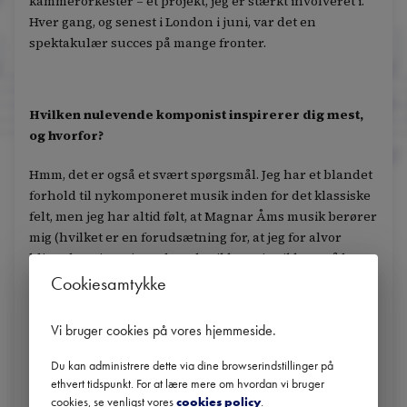
kammerorkester – et projekt, jeg er stærkt involveret i.
Hver gang, og senest i London i juni, var det en
spektakulær succes på mange fronter.
Hvilken nulevende komponist inspirerer dig mest,
og hvorfor?
Hmm, det er også et svært spørgsmål. Jeg har et blandet
forhold til nykomponeret musik inden for det klassiske
felt, men jeg har altid følt, at Magnar Åms musik berører
mig (hvilket er en forudsætning for, at jeg for alvor
bliver begejstret). Det betyder ikke, at jeg ikke også har
haft gode oplevelser med andre komponister – langt fra.
Cookiesamtykke
Vi bruger cookies på vores hjemmeside
.
Kan du huske en enkelt oplevelse, der gjorde, at du
Du kan administrere dette via dine browserindstillinger på
ville satse på en karriere som musiker?
ethvert tidspunkt. For at lære mere om hvordan vi bruger
cookies, se venligst vores
cookies policy
.