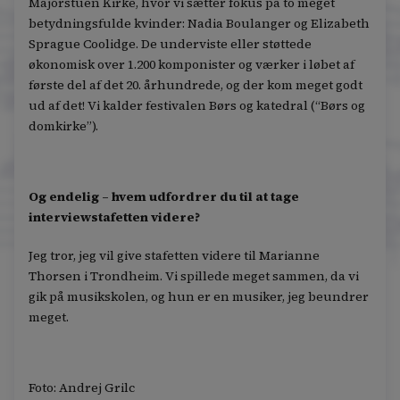
Majorstuen Kirke, hvor vi sætter fokus på to meget
betydningsfulde kvinder: Nadia Boulanger og Elizabeth
Sprague Coolidge. De underviste eller støttede
økonomisk over 1.200 komponister og værker i løbet af
første del af det 20. århundrede, og der kom meget godt
ud af det! Vi kalder festivalen Børs og katedral (“Børs og
domkirke”).
Og endelig – hvem udfordrer du til at tage
interviewstafetten videre?
Jeg tror, jeg vil give stafetten videre til Marianne
Thorsen i Trondheim. Vi spillede meget sammen, da vi
gik på musikskolen, og hun er en musiker, jeg beundrer
meget.
Foto: Andrej Grilc