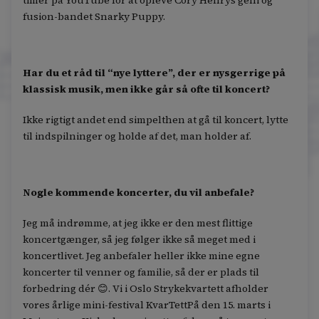
timer på YouTube for at opleve Cory Henrys geni og
fusion-bandet Snarky Puppy.
Har du et råd til “nye lyttere”, der er nysgerrige på
klassisk musik, men ikke går så ofte til koncert?
Ikke rigtigt andet end simpelthen at gå til koncert, lytte
til indspilninger og holde af det, man holder af.
Nogle kommende koncerter, du vil anbefale?
Jeg må indrømme, at jeg ikke er den mest flittige
koncertgænger, så jeg følger ikke så meget med i
koncertlivet. Jeg anbefaler heller ikke mine egne
koncerter til venner og familie, så der er plads til
forbedring dér 😊. Vi i Oslo Strykekvartett afholder
vores årlige mini-festival KvarTettPå den 15. marts i