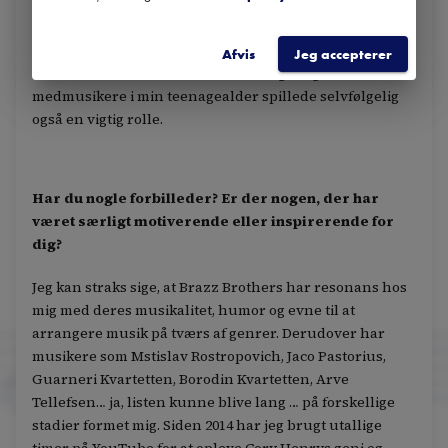
Jeg tror egentlig, det hele tiden har ligget i kortene, for
som barn lyttede jeg til musik med en komponists eller
arrangørs ører. Det er først gået op for mig for nylig.
Afvis
Jeg accepterer
Men de store musikalske åbenbaringer og mødet med
medmusikere i min teenagealder spillede selvfølgelig
også en vigtig rolle.
Har du nogle forbilleder? Er der nogen, der har
været særligt motiverende eller inspirerende for
dig?
Jeg kan straks sige, at Brazz Brothers har resonans hos
mig med deres musikalitet, humor og evne til at
arrangere musik på tværs af genrer. Derudover har
musikere som Mstislav Rostropovich, Jaco Pastorius,
Guarneri Kvartetten, Borodin Kvartetten, Arve
Tellefsen… ja, listen kunne blive lang … på forskellige
stadier formet mig. Siden 2014 har jeg brugt utallige