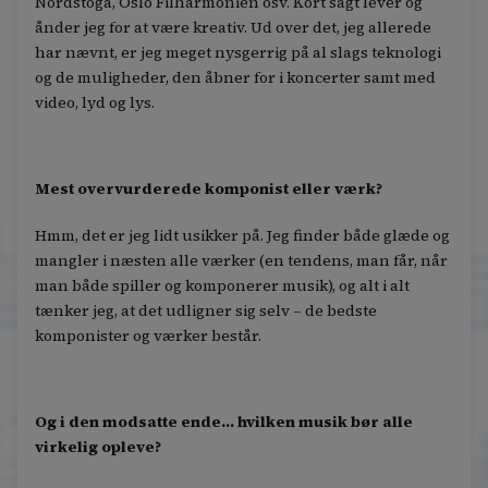
Nordstoga, Oslo Filharmonien osv. Kort sagt lever og
ånder jeg for at være kreativ. Ud over det, jeg allerede
har nævnt, er jeg meget nysgerrig på al slags teknologi
og de muligheder, den åbner for i koncerter samt med
video, lyd og lys.
Mest overvurderede komponist eller værk?
Hmm, det er jeg lidt usikker på. Jeg finder både glæde og
mangler i næsten alle værker (en tendens, man får, når
man både spiller og komponerer musik), og alt i alt
tænker jeg, at det udligner sig selv – de bedste
komponister og værker består.
Og i den modsatte ende… hvilken musik bør alle
virkelig opleve?