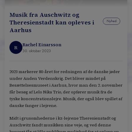
Musik fra Auschwitz og
Theresienstadt kan opleves i
Nyhed
Aarhus
Rachel Einarsson
R
30. oktober 2023
2023 markerer 80-året for redningen af de danske jøder
under Anden Verdenskrig. Det bliver mindet på
Besættelsesmuseet i Aarhus, hvor man den 2. november
får besøg af Lelo Nika Trio, der opfører musik fra de
tyske koncentrationslejre. Musik, der også blev spillet af
danske fanger i lejrene.
Midt i grusomhederne i kz-lejrene Theresienstadt og
Auschwitz fandt musikken sine veje, og ved denne
koncert får et lille publikum mulighed for at opleve en