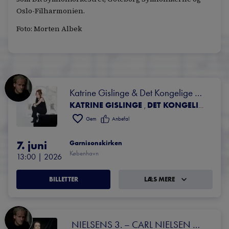
Oslo-Filharmonien.
Foto: Morten Albek
Katrine Gislinge & Det Kongelige 
KATRINE GISLINGE
DET KONGELIGE KAPELS BLÆSERKVINTET
,
Kapels Blæserkvintet 
Gem
Anbefal
7. juni
Garnisonskirken
København
13:00
 | 
2026
BILLETTER
LÆS MERE
 NIELSENS 3. – CARL NIELSEN 