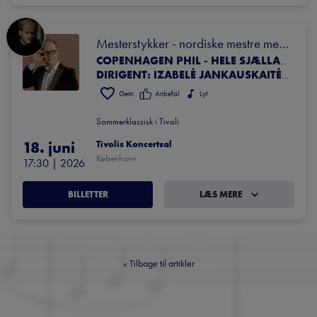
Mesterstykker - nordiske mestre med 
Mathias Hammer
COPENHAGEN PHIL - HELE SJÆLLANDS SYMFONIORKESTER
DIRIGENT: IZABELĖ JANKAUSKAITĖ VÆRT: MATHIAS HAMMER SOLIST: SELMA TEILMAN, VIOLIN
Gem
Anbefal
Lyt
Sommerklassisk i Tivoli
18. juni
Tivolis Koncertsal
København
17:30
 | 
2026
BILLETTER
LÆS MERE
«
Tilbage til artikler