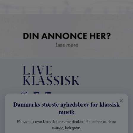
Danmarks største nyhedsbrev for klassisk
KONTAKT
musik
+45 2241 4168
Få overblik over klassisk koncerter direkte i din indbakke - hver
info@liveklassisk.dk
måned, helt gratis.