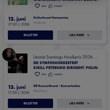
Gem
Anbefal
12. juni
Kulturhuset Harmonien
Haderslev
17:30
 | 
2026
BILLETTER
LÆS MERE
Léonie Sonnings Musikpris 2026 
DR SYMFONIORKESTRET
Kirill Petrenko & DR Symfoniorkestret
KIRILL PETRENKO DIRIGENT
POLINA OSETINSKAYA KLAVER
,
Gem
Anbefal
13. juni
DR Koncerthuset - Koncertsalen
København
17:30
 | 
2026
BILLETTER
LÆS MERE