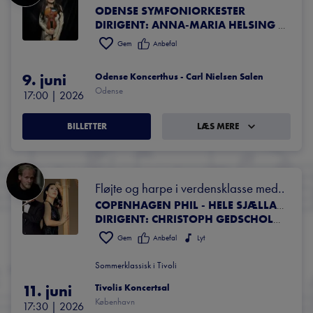
ODENSE SYMFONIORKESTER
KONKURRENCEN 
DIRIGENT: ANNA-MARIA HELSING SOLIST: LIYA PETROVA – VIOLIN (VINDER 2016)
ÅBNINGSKONCERT
Gem
Anbefal
9. juni
Odense Koncerthus - Carl Nielsen Salen
Odense
17:00
 | 
2026
BILLETTER
LÆS MERE
Fløjte og harpe i verdensklasse med 
Pahud & Lenaerts
COPENHAGEN PHIL - HELE SJÆLLANDS SYMFONIORKESTER
DIRIGENT: CHRISTOPH GEDSCHOLD SOLISTER: EMMANUEL PAHUD, FLØJTE & ANNELEEN LENAERTS, HARPE
Gem
Anbefal
Lyt
Sommerklassisk i Tivoli
11. juni
Tivolis Koncertsal
København
17:30
 | 
2026