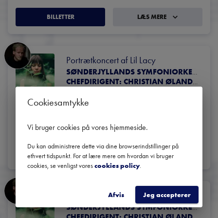
BILLETTER
LÆS MERE
Portrætkoncert af Lil Lacy
SØNDERJYLLANDS SYMFONIORKESTER
CHEFDIRIGENT: CHRISTIAN ØLAND SOLISTER: THOMAS JENSEN, FLØJTE
Gem
Anbefal
Cookiesamtykke
11. juni
Koncertsalen Alsion
Vi bruger cookies på vores hjemmeside
.
Sønderborg
17:30
 | 
2026
Du kan administrere dette via dine browserindstillinger på
BILLETTER
LÆS MERE
ethvert tidspunkt. For at lære mere om hvordan vi bruger
cookies, se venligst vores
cookies policy
.
Portrætkoncert af Lil Lacy
Afvis
Jeg accepterer
SØNDERJYLLANDS SYMFONIORKESTER
CHEFDIRIGENT: CHRISTIAN ØLAND SOLISTER: THOMAS JENSEN, FLØJTE