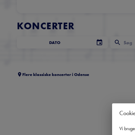
KONCERTER
DATO
Flere klassiske koncerter i
Odense
Cooki
Vi brug