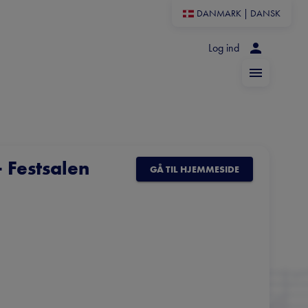
DANMARK
|
DANSK
Log ind
 Festsalen
GÅ TIL HJEMMESIDE