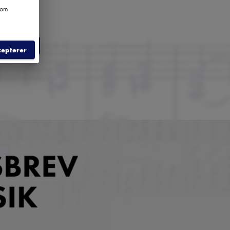
e om
LD
cepterer