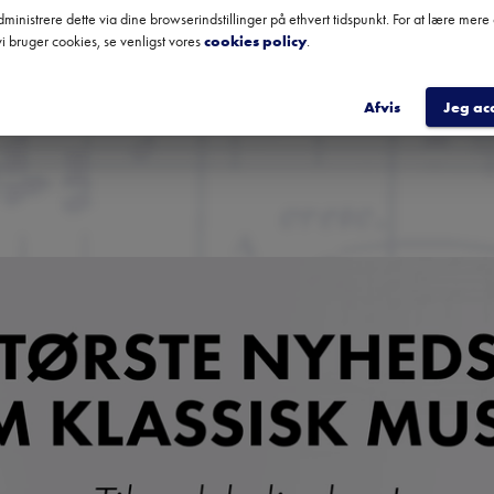
anbefalinger fra hele landet.
ministrere dette via dine browserindstillinger på ethvert tidspunkt. For at lære mer
i bruger cookies, se venligst vores
cookies policy
.
TILME
Afvis
Jeg ac