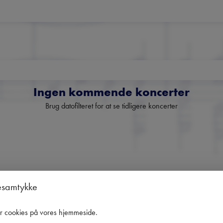
Ingen kommende koncerter
Brug datofilteret for at se tidligere koncerter
Danmarks største nyhedsbrev
esamtykke
om klassisk musik
er cookies på vores hjemmeside
.
Få overblik over kommende koncerter, festivaler og udvalgte