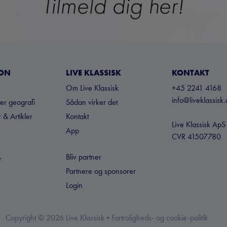
ION
LIVE KLASSISK
KONTAKT
Om Live Klassisk
+45 2241 4168
info@liveklassisk.
ter geografi
Sådan virker det
 & Artikler
Kontakt
Live Klassisk ApS
App
CVR 41507780
Bliv partner
r
Partnere og sponsorer
Login
Copyright ©
2026
Live Klassisk •
Fortroligheds- og cookie-politik