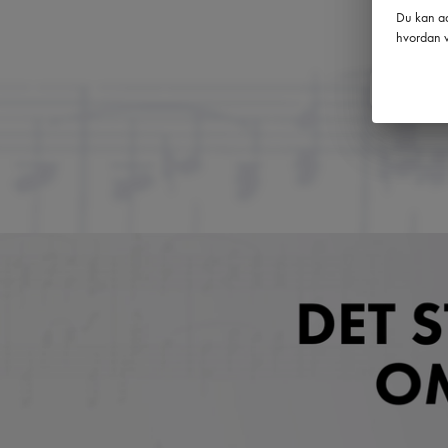
Du kan ad
hvordan v