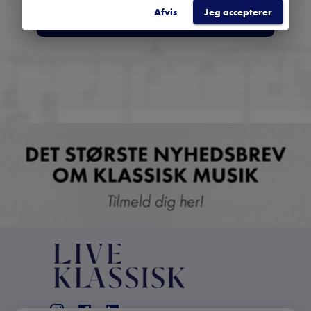
Afvis
Jeg accepterer
TILMELD