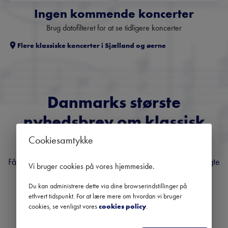
Ingen kommende koncerter
Brug datofilteret for at se tidligere koncerter
Flere klassiske koncerter i
Sjælland og øerne
Danmarks største
nyhedsbrev om klassisk
musik
Cookiesamtykke
Få overblik over kommende koncerter, festivaler og udvalgte
Vi bruger cookies på vores hjemmeside
.
anbefalinger fra hele landet.
Du kan administrere dette via dine browserindstillinger på
ethvert tidspunkt. For at lære mere om hvordan vi bruger
cookies, se venligst vores
cookies policy
.