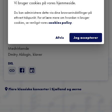
Elverne

Vi bruger cookies på vores hjemmeside
.
Jordånder

Besværgelse

Du kan administrere dette via dine browserindstillinger på
ethvert tidspunkt. For at lære mere om hvordan vi bruger
Trussel

cookies, se venligst vores
cookies policy
.
Vandnymfens sang

Uvejr

Afslutning

Afvis
Jeg accepterer
Medvirkende

Dmitry Ablogin, klaver
DEL
Flere klassiske koncerter i
Sjælland og øerne