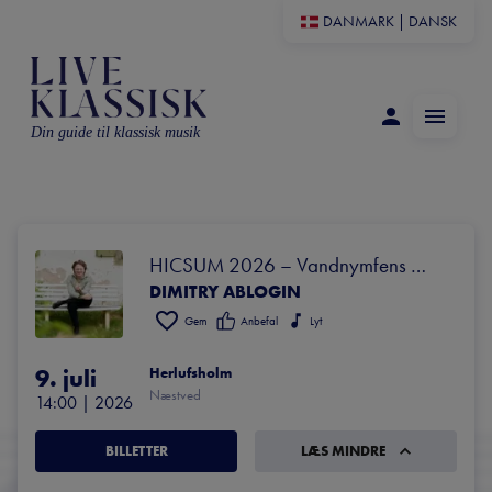
DANMARK
|
DANSK
Din guide til klassisk musik
HICSUM 2026 – Vandnymfens 
DIMITRY ABLOGIN
sang
Gem
Anbefal
Lyt
9. juli
Herlufsholm
Næstved
14:00
 | 
2026
BILLETTER
LÆS MINDRE