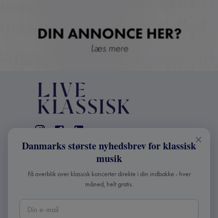
Danmarks største nyhedsbrev for klassisk
KONTAKT
musik
+45 2241 4168
Få overblik over klassisk koncerter direkte i din indbakke - hver
info@liveklassisk.dk
måned, helt gratis.
Live Klassisk ApS
CVR 41507780