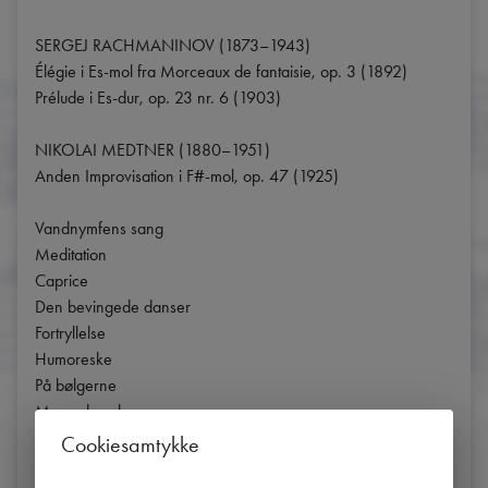
SERGEJ RACHMANINOV (1873–1943)

Élégie i Es-mol fra Morceaux de fantaisie, op. 3 (1892)

Prélude i Es-dur, op. 23 nr. 6 (1903)

NIKOLAI MEDTNER (1880–1951)

Anden Improvisation i F#-mol, op. 47 (1925)

Vandnymfens sang

Meditation

Caprice

Den bevingede danser

Fortryllelse

Humoreske

På bølgerne

Mængdens brusen

I skoven

Cookiesamtykke
Skovånd
