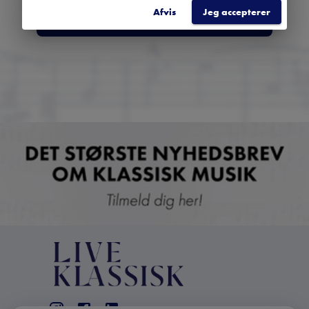
Afvis
Jeg accepterer
TILMELD