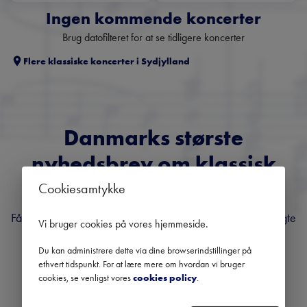
Ingen kommende koncerter
Brug datofilteret for at se tidligere koncerter
Flere klassiske koncerter i
Sydjylland
Danmarks største
nyhedsbrev om klassisk
musik
Cookiesamtykke
Få overblik over kommende koncerter, festivaler og udvalgte
Vi bruger cookies på vores hjemmeside
.
anbefalinger fra hele landet.
Du kan administrere dette via dine browserindstillinger på
ethvert tidspunkt. For at lære mere om hvordan vi bruger
cookies, se venligst vores
cookies policy
.