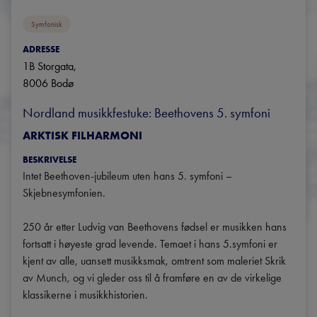
Symfonisk
ADRESSE
1B Storgata
, 
8006
Bodø
Nordland musikkfestuke: Beethovens 5. symfoni
ARKTISK FILHARMONI
BESKRIVELSE
Intet Beethoven-jubileum uten hans 5. symfoni – 
Skjebnesymfonien.

250 år etter Ludvig van Beethovens fødsel er musikken hans 
fortsatt i høyeste grad levende. Temaet i hans 5.symfoni er 
kjent av alle, uansett musikksmak, omtrent som maleriet Skrik 
av Munch, og vi gleder oss til å framføre en av de virkelige 
klassikerne i musikkhistorien.
