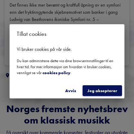
Det finnes ikke mer berømt og kraftfull åpning av en symfoni 
enn det fryktinngytende skjebnemotivet som banker i gang 
Ludwig van Beethovens ikoniske Symfoni nr. 5 – 
Skjebnessymfonien. Denne gangen under ledelse av Petr 
Tillat cookies
Popelka.
DEL
Vi bruker cookies på vår side
.
Du kan administrere dette via dine browserinnstillinger til en
hver tid. For mer informasjon om hvordan vi bruker cookies,
vennligst se vår
cookies policy
.
Flere klassiske koncerter i
Nord-Norge
Avvis
Jeg aksepterer
Norges fremste nyhetsbrev
om klassisk musikk
Få oversikt over kommende konserter, festivaler og utvalgte