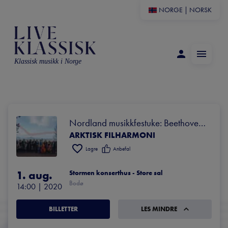
NORGE
|
NORSK
Klassisk musikk i Norge
Nordland musikkfestuke: Beethovens 
ARKTISK FILHARMONI
5. symfoni
Lagre
Anbefal
1. aug.
Stormen konserthus - Store sal
Bodø
14:00
 | 
2020
BILLETTER
LES MINDRE