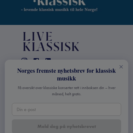
Norges fremste nyhetsbrev for klassisk
KONTAKT
musikk
Live Klassisk: +47 98670803
Få oversikt over klassiske konserter rett i innboksen din – hver
info@liveklassisk.no
måned, helt gratis.
Live Klassisk
Org nr: 932392364
Meld deg på nyhetsbrevet
Copyright ©
2026
Live Klassisk •
Personvern og