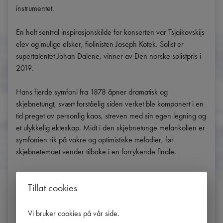
instrumentet. 

En helt sentral inspirasjonskilde for konserten var Tsjaikovskijs 
elev og mulige elsker, fiolinisten Joseph Kotek. Solist er 
supertalentet Johan Dalene, vinner av Den norske solistpris i 
2019.

Hans fjerde symfoni fra 1878 åpner dramatisk og 
skjebnetungt, svært forståelig siden verket ble komponert i en 
tid preget av personlig kaos, streven med sin egen legning og 
et ulykkelig ekteskap. Midt i den skjebnetunge melankolien er 
symfonien rik på vakre og optimistiske melodier, før 
skjebnetemaet vender tilbake i en forrykende finale.

Santtu-Matias Rouvali er sjefdirigent for Göteborgs Symfoniker 
Tillat cookies
og tar fra neste sesong over som sjefdirigent for det britiske 
Philharmonia Orchestra.

Vi bruker cookies på vår side
.