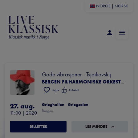
NORGE
|
NORSK
Klassisk musikk i Norge
Gode vibrasjoner - Tsjaikovskij
BERGEN FILHARMONISKE ORKESTER
Lagre
Anbefal
27. aug.
Grieghallen - Griegsalen
Bergen
11:00
 | 
2020
BILLETTER
LES MINDRE