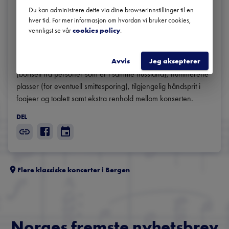
Konsertene arrangeres med generøs støtte fra Trond Mohn.

Du kan administrere dette via dine browserinnstillinger til en
hver tid. For mer informasjon om hvordan vi bruker cookies,
TRYGT KONSERTBESØK: Vi vil at konsertbesøket skal være 
vennligst se vår
cookies policy
.
så trygt som mulig for alle. Derfor følger vi Folkehelseinstituttets 
regler for denne typen arrangementer og gjennomfører 
Avvis
Jeg aksepterer
risiko-reduserende tiltak, som en meter avstand i salen 
(bortsett fra personer som er i samme husstand), nummererte 
plasser (for eventuell smittesporing), tilgjengelig håndsprit i 
foajeer og toalett samt ekstra renhold mellom konserten.
DEL
Flere klassiske koncerter i
Bergen
Norges fremste nyhetsbrev