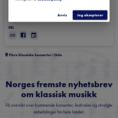
Elisabeth Teige, sopran

Siv Oda Hagerupsen, mezzosopran

Avvis
Jeg aksepterer
Stefan Ibsen Zlatanos, klaver
DEL
Flere klassiske konserter i
Oslo
Norges fremste nyhetsbrev
om klassisk musikk
Få oversikt over kommende konserter, festivaler og utvalgte
anbefalinger fra hele landet.