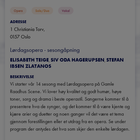
Opera
Solo/duo
Vokal
ADRESSE
1 Christiania Torv
, 
0157
Oslo
Lørdagsopera - sesongåpning
ELISABETH TEIGE
SIV ODA HAGERUPSEN
STEFAN
,
,
IBSEN ZLATANOS
BESKRIVELSE
Vi starter vår 14 sesong med Lørdagsopera på Gamle 
Raadhus Scene. Vi lover høy kvalitet og godt humør, høye 
toner, sorg og drama i beste operastil. Sangerne kommer til å 
presentere hva de synger, og det kommer til å være kjente og 
kjære arier og duetter og noen ganger vil det være et tema 
gjennom forestillingen eller et utdrag fra en opera. Se under 
program der antydes det hva som skjer den enkelte lørdagen.
