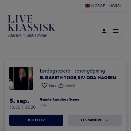
NORGE
|
NORSK
Klassisk musikk i Norge
Lørdagsopera - sesongåpning
ELISABETH TEIGE
SIV ODA HAGERUPSEN
,
,
Lagre
Anbefal
5. sep.
Gamle Raadhus Scene
Oslo
13:30
 | 
2020
BILLETTER
LES MINDRE