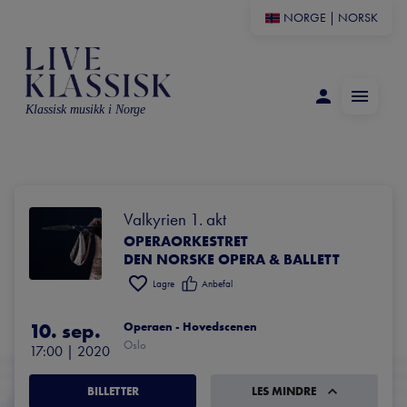
NORGE
|
NORSK
Klassisk musikk i Norge
Valkyrien 1. akt
OPERAORKESTRET
DEN NORSKE OPERA & BALLETT
Lagre
Anbefal
10. sep.
Operaen - Hovedscenen
Oslo
17:00
 | 
2020
BILLETTER
LES MINDRE