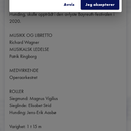
di San Carlo, Napoli og Theater Kiel. Både han og 
Avvis
Jeg aksepterer
Nasjonaloperaens egen Jens-Erik Aasbø, i rollen som 
Hunding, skulle opptrådt i den avlyste Bayreuth-festivalen i 
2020. 

MUSIKK OG LIBRETTO

Richard Wagner

MUSIKALSK LEDELSE

Patrik Ringborg

MEDVIRKENDE

Operaorkestret

ROLLER

Siegmund: Magnus Vigilius

Sieglinde: Elisabet Strid

Hunding: Jens-Erik Aasbø

Varighet: 1 t 15 m