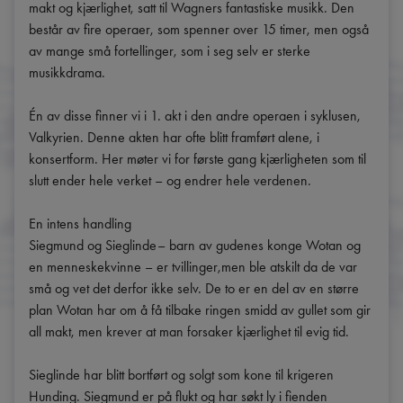
makt og kjærlighet, satt til Wagners fantastiske musikk. Den 
består av fire operaer, som spenner over 15 timer, men også 
av mange små fortellinger, som i seg selv er sterke 
musikkdrama.

Én av disse finner vi i 1. akt i den andre operaen i syklusen, 
Valkyrien. Denne akten har ofte blitt framført alene, i 
konsertform. Her møter vi for første gang kjærligheten som til 
slutt ender hele verket – og endrer hele verdenen.

En intens handling

Siegmund og Sieglinde– barn av gudenes konge Wotan og 
en menneskekvinne – er tvillinger,men ble atskilt da de var 
små og vet det derfor ikke selv. De to er en del av en større 
plan Wotan har om å få tilbake ringen smidd av gullet som gir 
all makt, men krever at man forsaker kjærlighet til evig tid.

Sieglinde har blitt bortført og solgt som kone til krigeren 
Hunding. Siegmund er på flukt og har søkt ly i fienden 