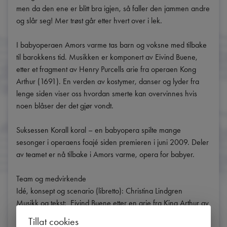
men da den ene er blitt bra igjen, så faller den jammen andre 
og slår seg! Mer trøst går etter hvert over i lek. 

I babyoperaen Amors varme tas barn og voksne med tilbake 
til barokkens tid. Musikken er komponert av Eivind Buene, 
etter et fragment av Henry Purcells arie fra operaen Kong 
Arthur (1691). En verden av kostymer, danser og lyder fra 
lenge siden viser oss hvordan smerte kan overvinnes hvis 
noen blåser der det gjør vondt. 

Suksessen Korall koral – en babyopera spilte mange 
sesonger i operaens foajé siden premieren i juni 2009. Deler 
av teamet er nå tilbake i Amors varme, opera for babyer.

Team og medvirkende

Idé, konsept og scenario (libretto): Christina Lindgren

Musikk og tekst:  Eivind Buene etter en arie fra King Arthur av 
Henry Purcell og John Dryden

Tillat cookies