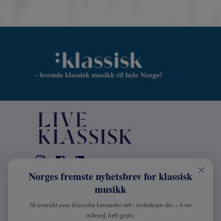
Norges fremste nyhetsbrev for klassisk
KONTAKT
musikk
Live Klassisk: +47 98670803
Få oversikt over klassiske konserter rett i innboksen din – hver
info@liveklassisk.no
måned, helt gratis.