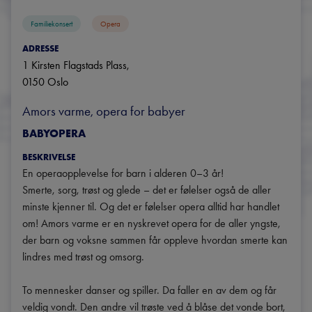
Familiekonsert
Opera
ADRESSE
1 Kirsten Flagstads Plass
, 
0150
Oslo
Amors varme, opera for babyer
BABYOPERA
BESKRIVELSE
En operaopplevelse for barn i alderen 0–3 år!

Smerte, sorg, trøst og glede – det er følelser også de aller 
minste kjenner til. Og det er følelser opera alltid har handlet 
om! Amors varme er en nyskrevet opera for de aller yngste, 
der barn og voksne sammen får oppleve hvordan smerte kan 
lindres med trøst og omsorg.

To mennesker danser og spiller. Da faller en av dem og får 
veldig vondt. Den andre vil trøste ved å blåse det vonde bort, 