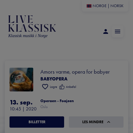
NORGE
|
NORSK
Klassisk musikk i Norge
Amors varme, opera for babyer
BABYOPERA
Lagre
Anbefal
13. sep.
Operaen - Foajeen
Oslo
10:45
 | 
2020
BILLETTER
LES MINDRE