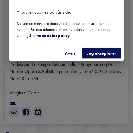
Regi: Christina Lindgren

Vi bruker cookies på vår side
.
Scenografi: Tormod Lindgren

Kostyme: Christina Lindgren

Du kan administrere dette via dine browserinnstillinger til en
Koreografi: Elizabeth Svarstad

hver tid. For mer informasjon om hvordan vi bruker cookies,
vennligst se vår
cookies policy
.
Dramaturg: Svante Aulis Löwenborg

Utøvere: Elisabeth Holmertz, Silje Aker Johnsen

Produsent: Babyopera Camilla Svingen / Syv Mil

Avvis
Jeg aksepterer
Konsulent: Karstein Solli

Produksjon: En samproduksjon mellom Babyopera og Den 
Norske Opera & Ballett, og en del av Ultima 2020. Støttet av 
Norsk Kulturråd

Varighet: 25 min
DEL