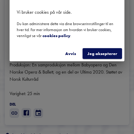
Regi: Christina Lindgren

Vi bruker cookies på vår side
.
Scenografi: Tormod Lindgren

Kostyme: Christina Lindgren

Du kan administrere dette via dine browserinnstillinger til en
Koreografi: Elizabeth Svarstad

hver tid. For mer informasjon om hvordan vi bruker cookies,
vennligst se vår
cookies policy
.
Dramaturg: Svante Aulis Löwenborg

Utøvere: Elisabeth Holmertz, Silje Aker Johnsen

Produsent: Babyopera Camilla Svingen / Syv Mil

Avvis
Jeg aksepterer
Konsulent: Karstein Solli

Produksjon: En samproduksjon mellom Babyopera og Den 
Norske Opera & Ballett, og en del av Ultima 2020. Støttet av 
Norsk Kulturråd

Varighet: 25 min
DEL