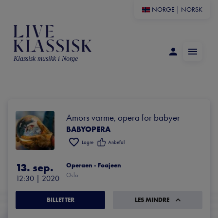
NORGE
|
NORSK
Klassisk musikk i Norge
Amors varme, opera for babyer
BABYOPERA
Lagre
Anbefal
13. sep.
Operaen - Foajeen
Oslo
12:30
 | 
2020
BILLETTER
LES MINDRE