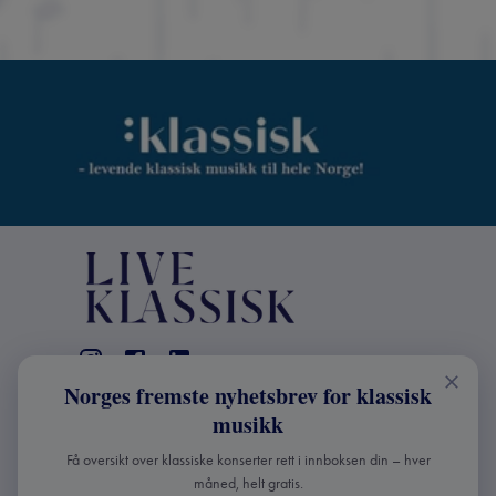
Norges fremste nyhetsbrev for klassisk
KONTAKT
musikk
Live Klassisk: +47 98670803
Få oversikt over klassiske konserter rett i innboksen din – hver
info@liveklassisk.no
måned, helt gratis.