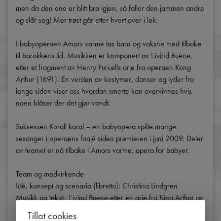
men da den ene er blitt bra igjen, så faller den jammen andre 
og slår seg! Mer trøst går etter hvert over i lek. 

I babyoperaen Amors varme tas barn og voksne med tilbake 
til barokkens tid. Musikken er komponert av Eivind Buene, 
etter et fragment av Henry Purcells arie fra operaen Kong 
Arthur (1691). En verden av kostymer, danser og lyder fra 
lenge siden viser oss hvordan smerte kan overvinnes hvis 
noen blåser der det gjør vondt. 

Suksessen Korall koral – en babyopera spilte mange 
sesonger i operaens foajé siden premieren i juni 2009. Deler 
av teamet er nå tilbake i Amors varme, opera for babyer.

Team og medvirkende

Idé, konsept og scenario (libretto): Christina Lindgren

Musikk og tekst:  Eivind Buene etter en arie fra King Arthur av 
Henry Purcell og John Dryden

Tillat cookies