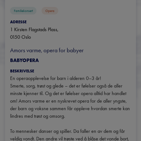
Familiekonsert
Opera
ADRESSE
1 Kirsten Flagstads Plass
, 
0150
Oslo
Amors varme, opera for babyer
BABYOPERA
BESKRIVELSE
En operaopplevelse for barn i alderen 0–3 år!

Smerte, sorg, trøst og glede – det er følelser også de aller 
minste kjenner til. Og det er følelser opera alltid har handlet 
om! Amors varme er en nyskrevet opera for de aller yngste, 
der barn og voksne sammen får oppleve hvordan smerte kan 
lindres med trøst og omsorg.

To mennesker danser og spiller. Da faller en av dem og får 
veldig vondt. Den andre vil trøste ved å blåse det vonde bort, 