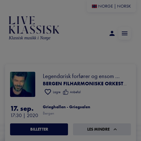
NORGE
|
NORSK
Klassisk musikk i Norge
Legendarisk forfører og ensom 
vandrer
BERGEN FILHARMONISKE ORKESTER
Lagre
Anbefal
17. sep.
Grieghallen - Griegsalen
Bergen
17:30
 | 
2020
BILLETTER
LES MINDRE