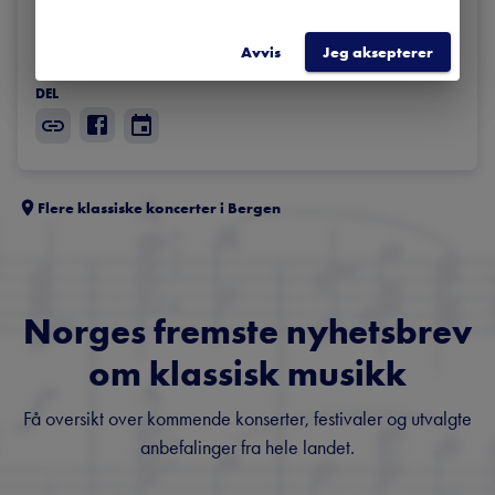
omarbeidet verket med særlig hensyn til instrumenteringen. 
Derfor fikk altså symfonien sitt nummer 4. I dag er det denne 
Avvis
Jeg aksepterer
av Schumanns symfonier som blir mest spilt. 
DEL
Flere klassiske koncerter i
Bergen
Norges fremste nyhetsbrev
om klassisk musikk
Få oversikt over kommende konserter, festivaler og utvalgte
anbefalinger fra hele landet.