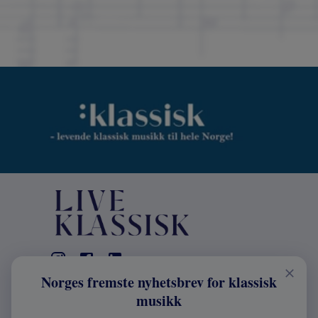
Norges fremste nyhetsbrev for klassisk
KONTAKT
musikk
Live Klassisk: +47 98670803