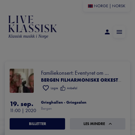
NORGE
|
NORSK
Klassisk musikk i Norge
Familiekonsert: Eventyret om 
Beethoven
BERGEN FILHARMONISKE ORKESTER
Lagre
Anbefal
19. sep.
Grieghallen - Griegsalen
Bergen
11:00
 | 
2020
BILLETTER
LES MINDRE