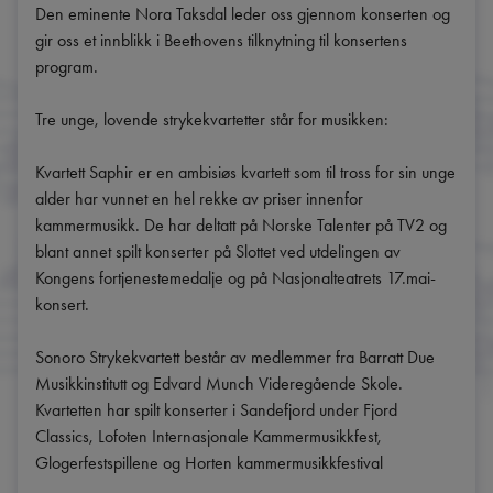
Den eminente Nora Taksdal leder oss gjennom konserten og 
gir oss et innblikk i Beethovens tilknytning til konsertens 
program.

Tre unge, lovende strykekvartetter står for musikken:

Kvartett Saphir er en ambisiøs kvartett som til tross for sin unge 
alder har vunnet en hel rekke av priser innenfor 
kammermusikk. De har deltatt på Norske Talenter på TV2 og 
blant annet spilt konserter på Slottet ved utdelingen av 
Kongens fortjenestemedalje og på Nasjonalteatrets 17.mai-
konsert.

Sonoro Strykekvartett består av medlemmer fra Barratt Due 
Musikkinstitutt og Edvard Munch Videregående Skole. 
Kvartetten har spilt konserter i Sandefjord under Fjord 
Classics, Lofoten Internasjonale Kammermusikkfest,  
Glogerfestspillene og Horten kammermusikkfestival
