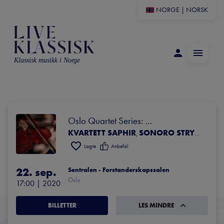
NORGE
|
NORSK
Klassisk musikk i Norge
Oslo Quartet Series: 
KVARTETT SAPHIR
SONORO STRYKEKVARTETT
BeethovenBølger
,
Lagre
Anbefal
22. sep.
Sentralen - Forstanderskapssalen
Oslo
17:00
 | 
2020
BILLETTER
LES MINDRE