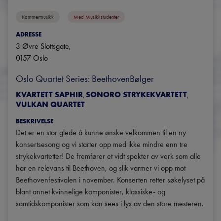
Kammermusikk
Med Musikkstudenter
ADRESSE
3 Øvre Slottsgate
, 
0157
Oslo
Oslo Quartet Series: BeethovenBølger
KVARTETT SAPHIR
SONORO STRYKEKVARTETT
,
,
VULKAN QUARTET
BESKRIVELSE
Det er en stor glede å kunne ønske velkommen til en ny 
konsertsesong og vi starter opp med ikke mindre enn tre 
strykekvartetter! De fremfører et vidt spekter av verk som alle 
har en relevans til Beethoven, og slik varmer vi opp mot 
Beethovenfestivalen i november. Konserten retter søkelyset på 
blant annet kvinnelige komponister, klassiske- og 
samtidskomponister som kan sees i lys av den store mesteren.  
