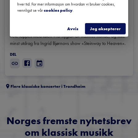
hver tid. For mer informasjon om hvordan vi bruker cookies,
vennligst se vår
cookies policy
.
Byens egen Jørgen Larsen er førstemann ut med 250-
årsjubilanten Beethoven. Det blir sekshendig Rachmaninov og 
første møte med årets festivalkomponist Mark Simpson. Det 
Avvis
Jeg aksepterer
hele toppes med låten «15 flygla» av Rasmus Rohde, og ikke 
minst utdrag fra Ingrid Bjørnovs show «Steinway to Heaven».
DEL
Flere klassiske koncerter i
Trondheim
Norges fremste nyhetsbrev
om klassisk musikk