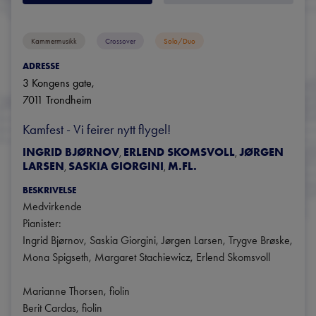
Kammermusikk
Crossover
Solo/duo
ADRESSE
3 Kongens gate
, 
7011
Trondheim
Kamfest - Vi feirer nytt flygel!
INGRID BJØRNOV
ERLEND SKOMSVOLL
JØRGEN
,
,
LARSEN
SASKIA GIORGINI
M.FL.
,
,
BESKRIVELSE
Medvirkende

Pianister:

Ingrid Bjørnov, Saskia Giorgini, Jørgen Larsen, Trygve Brøske, 
Mona Spigseth, Margaret Stachiewicz, Erlend Skomsvoll

Marianne Thorsen, fiolin

Berit Cardas, fiolin
