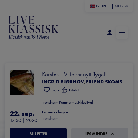
NORGE
|
NORSK
Klassisk musikk i Norge
Kamfest - Vi feirer nytt flygel!
INGRID BJØRNOV
ERLEND SKOMSVOLL
,
,
Lagre
Anbefal
Trondheim Kammermusikkfestival
22. sep.
Frimurerlogen
Trondheim
17:30
 | 
2020
BILLETTER
LES MINDRE