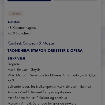
Symfonisk
ADRESSE
48 Kjøpmannsgata
, 
7010
Trondheim
Kamfest: Simpson & Mozart
TRONDHEIM SYMFONIORKESTER & OPERA
BESKRIVELSE
Program

Mark Simpson: Geysir

W.A. Mozart:	Serenade for blåsere, Gran Partita, sats 1,3,6 
og 7

Spillende leder, festivalkomponist Mark Simpson, klarinett	

Antonio Vivaldi: Konsert for gitar og strykere

etter Sonate for lutt, 2 fioliner og continuo

Malcolm Arnold: Serenade for gitar og strykere
