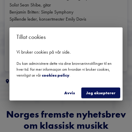
Solist Sean Shibe, gitar	

Benjamin Britten: Simple Symphony

Spillende leder, konsertmester Emily Davis	

I samarbeid med Trondheim Kammermusikkfestival.

Tillat cookies
Med forbehold om endringer!	
DEL
Vi bruker cookies på vår side
.
Du kan administrere dette via dine browserinnstillinger til en
hver tid. For mer informasjon om hvordan vi bruker cookies,
vennligst se vår
cookies policy
.
Flere klassiske konserter i
Trondheim
Avvis
Jeg aksepterer
Norges fremste nyhetsbrev
om klassisk musikk