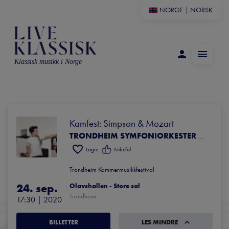
NORGE
|
NORSK
Klassisk musikk i Norge
Kamfest: Simpson & Mozart
TRONDHEIM SYMFONIORKESTER & OPERA
Lagre
Anbefal
Trondheim Kammermusikkfestival
24. sep.
Olavshallen - Store sal
Trondheim
17:30
 | 
2020
BILLETTER
LES MINDRE