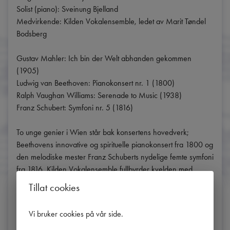
Solist (piano): Sveinung Bjelland

Medvirkende: Kilden Vokalensemble, ledet av Marit Tøndel 
Bodsberg

Gustav Mahler: Ich bin der Welt abhanden gekommen 
(1905)

Ludwig van Beethoven: Pianokonsert nr. 1 (1800)

Ralph Vaughan Williams: Serenade to Music (1938)

Franz Schubert: Symfoni nr. 5 (1816)

To unge genier i Wien står bak konsertens hovedverk; 
Beethovens innovative og spirituelle pianokonsert fra 1800 og 
den melodiske mester Franz Schuberts nydelige femte symfoni 
fra 1816. Kilden Vokalensemble fullbyrder kvelden med 
henrivende senromantikk signert Gustav Mahler, etterfulgt av 
Tillat cookies
Ralph Vaughan Williams verk for solistisk kor, først fremført på 
BBC Proms i 1938 som en hyllest til dirigenten Sir Henry 
Vi bruker cookies på vår side
.
Wood.
