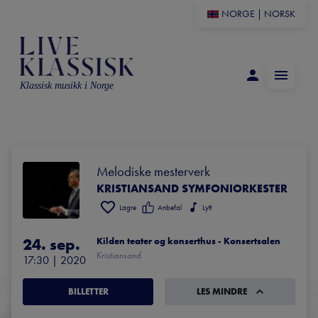
NORGE
|
NORSK
Klassisk musikk i Norge
Melodiske mesterverk
KRISTIANSAND SYMFONIORKESTER
Lagre
Anbefal
Lytt
24. sep.
Kilden teater og konserthus - Konsertsalen
Kristiansand
17:30
 | 
2020
BILLETTER
LES MINDRE