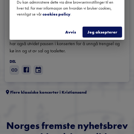
Du kan administrere dette via dine browserinnstillinger til en
Om smittevern: 

hver tid. For mer informasjon om hvordan vi bruker cookies,
vennligst se vår
cookies policy
.
Kilden er opptatt av å skape trygghet for våre gjester, og vi 
forholder oss til gjeldende smittevernregler. Følgelig er antall 
plasser i våre saler redusert, og vi har blokkert flere seter for 
Avvis
Jeg aksepterer
å skape et sikksakk-mønster som sikrer 1-meters-regelen. Vi 
har også utvidet pausen i konserten for å unngå trengsel og 
kø inn og ut av sal og toaletter. 
DEL
Flere klassiske koncerter i
Kristiansand
Norges fremste nyhetsbrev