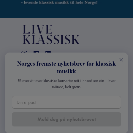
Norges fremste nyhetsbrev for klassisk
KONTAKT
musikk
Live Klassisk: +47 98670803
Få oversikt over klassiske konserter rett i innboksen din – hver
info@liveklassisk.no
måned, helt gratis.
Live Klassisk
Org nr: 932392364
Meld deg på nyhetsbrevet
Copyright ©
2026
Live Klassisk •
Personvern og
cookies