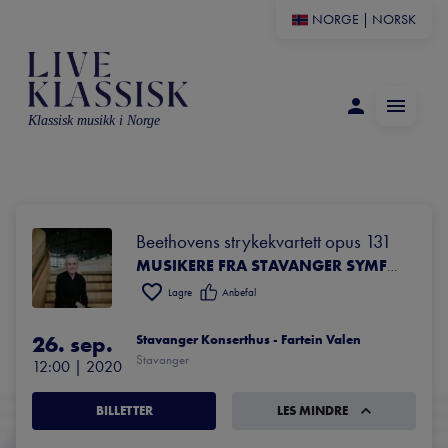
NORGE
|
NORSK
Klassisk musikk i Norge
Beethovens strykekvartett opus 131
MUSIKERE FRA STAVANGER SYMFONIORKESTER
Lagre
Anbefal
26. sep.
Stavanger Konserthus - Fartein Valen
Stavanger
12:00
 | 
2020
BILLETTER
LES MINDRE