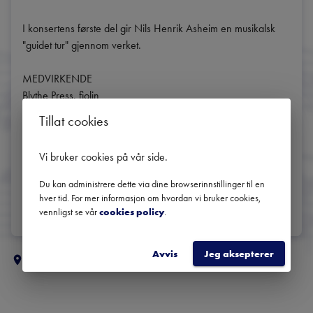
I konsertens første del gir Nils Henrik Asheim en musikalsk 
"guidet tur" gjennom verket.

MEDVIRKENDE

Blythe Press, fiolin

Harald Grimsrud, fiolin

Tillat cookies
Christine Oseland, bratsj

Hjalmar Kvam, cello

Vi bruker cookies på vår side
.
Nils Henrik Asheim, presentasjon
Du kan administrere dette via dine browserinnstillinger til en
DEL
hver tid. For mer informasjon om hvordan vi bruker cookies,
vennligst se vår
cookies policy
.
Avvis
Jeg aksepterer
Flere klassiske konserter i
Stavanger