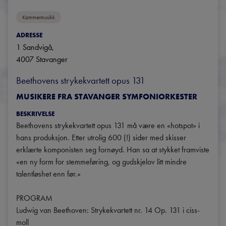
Kammermusikk
ADRESSE
1 Sandvigå
, 
4007
Stavanger
Beethovens strykekvartett opus 131
MUSIKERE FRA STAVANGER SYMFONIORKESTER
BESKRIVELSE
Beethovens strykekvartett opus 131 må være en «hotspot» i 
hans produksjon. Etter utrolig 600 (!) sider med skisser 
erklærte komponisten seg fornøyd. Han sa at stykket framviste 
«en ny form for stemmeføring, og gudskjelov litt mindre 
talentløshet enn før.»

PROGRAM

Ludwig van Beethoven: Strykekvartett nr. 14 Op. 131 i ciss-
moll
