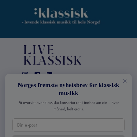
Norges fremste nyhetsbrev for klassisk
KONTAKT
musikk
Live Klassisk: +47 98670803
Få oversikt over klassiske konserter rett i innboksen din – hver
info@liveklassisk.no
måned, helt gratis.
Live Klassisk
Org nr: 932392364