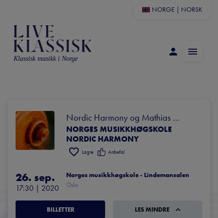
NORGE
|
NORSK
Klassisk musikk i Norge
Nordic Harmony og Mathias 
NORGES MUSIKKHØGSKOLE
Gillebo
NORDIC HARMONY
Lagre
Anbefal
26. sep.
Norges musikkhøgskole - Lindemansalen
Oslo
17:30
 | 
2020
BILLETTER
LES MINDRE