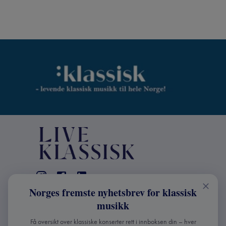
Norges fremste nyhetsbrev for klassisk
KONTAKT
musikk
Live Klassisk: +47 98670803
Få oversikt over klassiske konserter rett i innboksen din – hver
info@liveklassisk.no