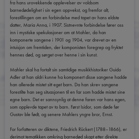
fra hans urovekkende opplevelser av voldsom 
barnedødelighet i sin egen oppvekst, og fremfor alt, 
forestillingen om en forbindelse med tapet av hans eldste 
datter, Maria Anna, i 1907. Sistnevnte forbindelse fører oss 
inn i mystiske spekulasjoner om at Mahler, da han 
komponerte sangene i 1901 og 1904, var drevet av en 
intuisjon om fremtiden, der komponisten foregrep og fryktet 
hennes død, og sørget over henne i sin kunst.

Mahler skal ha fortalt sin samtidige musikkhistoriker Guido 
Adler at han aldri kunne ha komponert disse sangene hadde 
han allerede mistet sitt eget barn. Da han skrev sangene 
forestilte han seg situasjonen til en far som hadde mistet sine 
egne barn. Det er sannsynlig at denne faren var hans egen, 
som opplevde tapet av to barn. Først Isidor, som døde før 
Gustav ble født, og senere Mahlers yngre bror, Ernst.

For forfatteren av diktene, Friedrich Rückert (1788–1866), er 
derimot tematikken omkring barnedød skapt etter direkte 