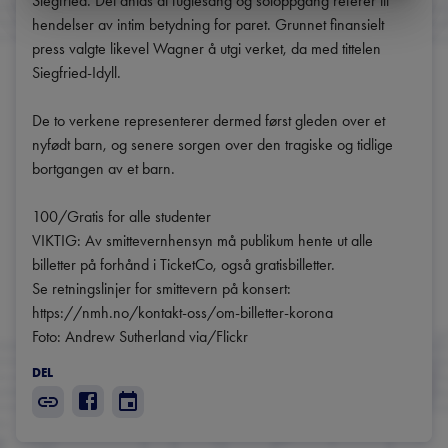
Siegfried. Det antas at fuglesang og soloppgang referer til 
hendelser av intim betydning for paret. Grunnet finansielt 
press valgte likevel Wagner å utgi verket, da med tittelen 
Siegfried-Idyll.

De to verkene representerer dermed først gleden over et 
nyfødt barn, og senere sorgen over den tragiske og tidlige 
bortgangen av et barn.

100/Gratis for alle studenter

VIKTIG: Av smittevernhensyn må publikum hente ut alle 
billetter på forhånd i TicketCo, også gratisbilletter.

Se retningslinjer for smittevern på konsert:

https://nmh.no/kontakt-oss/om-billetter-korona

Foto: Andrew Sutherland via/Flickr
DEL