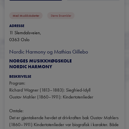
Med Musikkstudenter
Større Ensembler
ADRESSE
11 Slemdalsveien
, 
0363
Oslo
Nordic Harmony og Mathias Gillebo
NORGES MUSIKKHØGSKOLE
NORDIC HARMONY
BESKRIVELSE
Program:

Richard Wagner (1813–1883): Siegfried-Idyll

Gustav Mahler (1860–1911): Kindertotenlieder

Omtale:

Det er gjentakende hevdet at drivkraften bak Gustav Mahlers 
(1860–1911) Kindertotenlieder var biografisk i karakter. Både 