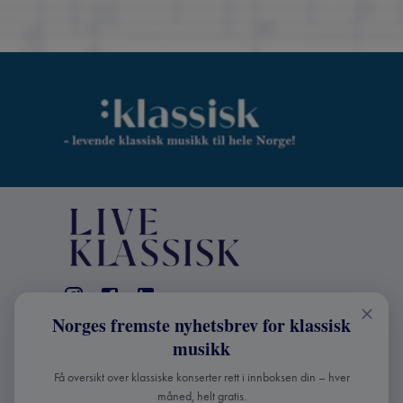
Norges fremste nyhetsbrev for klassisk
KONTAKT
musikk
Live Klassisk: +47 98670803
Få oversikt over klassiske konserter rett i innboksen din – hver
info@liveklassisk.no
måned, helt gratis.