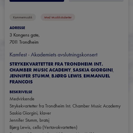
Kammermusikk
Med Musikkstudenter
ADRESSE
3 Kongens gate
, 
7011
Trondheim
Kamfest - Akademiets avslutningskonsert
STRYKEKVARTETTER FRA TRONDHEIM INT.
CHAMBER MUSIC ACADEMY
SASKIA GIORGINI
,
,
JENNIFER STUMM
BJØRG LEWIS
EMMANUEL
,
,
FRANCOIS
BESKRIVELSE
Medvirkende

Strykekvartetter fra Trondheim Int. Chamber Music Academy

Saskia Giorgini, klaver

Jennifer Stumm, bratsj

Bjørg Lewis, cello (Vertavokvartetten)
