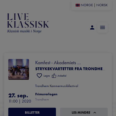
NORGE
|
NORSK
Klassisk musikk i Norge
Kamfest - Akademiets 
avslutningskonsert
STRYKEKVARTETTER FRA TRONDHEIM INT. CHAMBER MUSIC ACADEMY
Lagre
Anbefal
Trondheim Kammermusikkfestival
27. sep.
Frimurerlogen
Trondheim
11:00
 | 
2020
BILLETTER
LES MINDRE