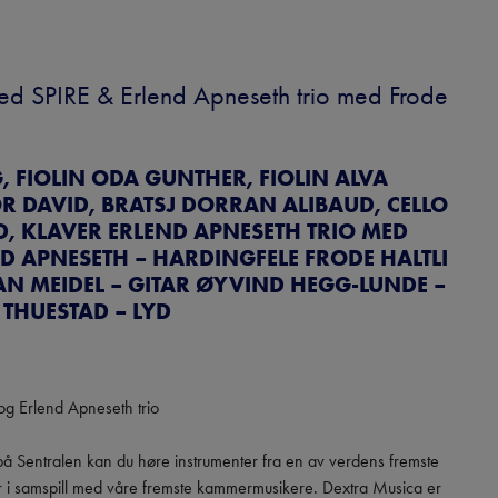
d SPIRE & Erlend Apneseth trio med Frode 
 FIOLIN ODA GUNTHER, FIOLIN ALVA
OR DAVID, BRATSJ DORRAN ALIBAUD, CELLO
, KLAVER ERLEND APNESETH TRIO MED
ND APNESETH – HARDINGFELE FRODE HALTLI
HAN MEIDEL – GITAR ØYVIND HEGG-LUNDE –
THUESTAD – LYD
 Erlend Apneseth trio

på Sentralen kan du høre instrumenter fra en av verdens fremste 
r i samspill med våre fremste kammermusikere. Dextra Musica er 