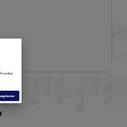
m hvordan
septerer
m