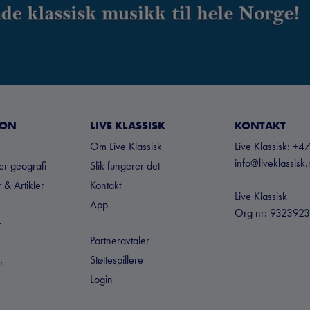
JON
LIVE KLASSISK
KONTAKT
Om Live Klassisk
Live Klassisk: 
info@liveklassisk
ter geografi
Slik fungerer det
 & Artikler
Kontakt
Live Klassisk
App
Org nr: 932392
r
Partneravtaler
Støttespillere
r
Login