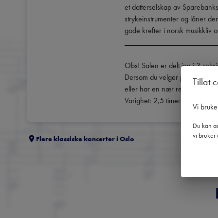
et datterselskap av Sparebanks
strykeinstrumenter og låner dem 
gode krefter i norsk musikkliv o
________________________
Obs! Salen er delt inn i 3 seksj
Dersom du velger par/tre-seter 
Tillat 
eller har en nær relasjon som 
Varighet: 2,5 timer
Vi bruke
Du kan ad
vi bruker 
Flere klassiske koncerter i
Oslo