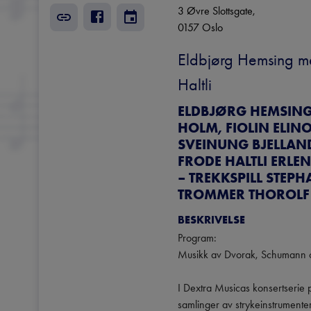
3 Øvre Slottsgate
, 
0157
Oslo
Eldbjørg Hemsing me
Haltli
ELDBJØRG HEMSING,
HOLM, FIOLIN ELIN
SVEINUNG BJELLAND
FRODE HALTLI ERLE
– TREKKSPILL STEP
TROMMER THOROLF 
BESKRIVELSE
Program:

Musikk av Dvorak, Schumann og
I Dextra Musicas konsertserie 
samlinger av strykeinstrumente