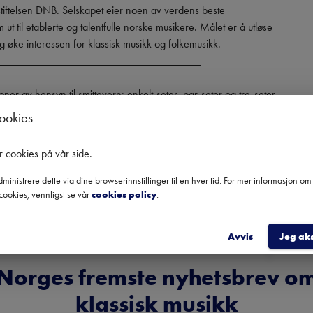
tiftelsen DNB. Selskapet eier noen av verdens beste 
ut til etablerte og talentfulle norske musikere. Målet er å utløse 
g øke interessen for klassisk musikk og folkemusikk.

____________________________________

oner av hensyn til smittevern; enkelt-seter, par-seter og tre-seter. 
til deg og ditt følge, fordrer det at dere er fra samme husstand 
cookies
utelukker krav om 1 meter avstand mellom dere.

r cookies på vår side
.
ministrere dette via dine browserinnstillinger til en hver tid. For mer informasjon o
cookies, vennligst se vår
cookies policy
.
Avvis
Jeg ak
Norges fremste nyhetsbrev o
klassisk musikk