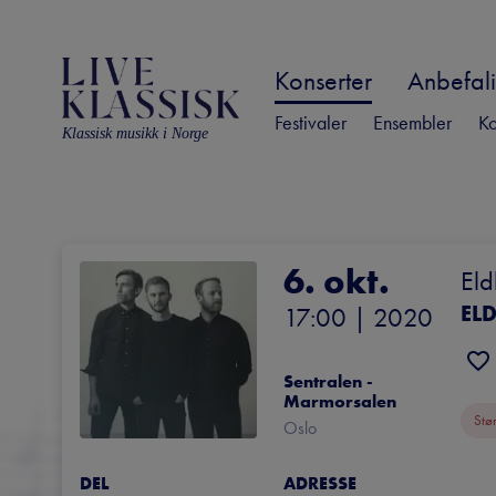
Konserter
Anbefali
Festivaler
Ensembler
Ko
Klassisk musikk i Norge
6. okt.
Eld
17:00
 | 
2020
Sentralen - 
Marmorsalen
Stø
Oslo
DEL
ADRESSE