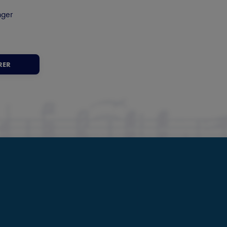
nger
RER