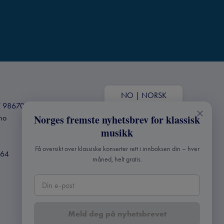
NO
|
NORSK
+47 98670803
Norges fremste nyhetsbrev for klassisk
.no
musikk
Få oversikt over klassiske konserter rett i innboksen din – hver
364
måned, helt gratis.
Meld deg på nyhetsbrevet