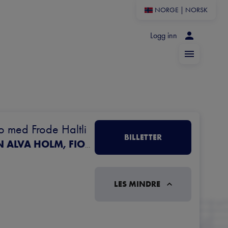
NORGE
|
NORSK
Logg inn
o med Frode Haltli
BILLETTER
ELDBJØRG HEMSING, FIOLIN ODA GUNTHER, FIOLIN ALVA HOLM, FIOLIN ELINOR DAVID, BRATSJ DORRAN ALIBAUD, CELLO SVEINUNG BJELLAND, KLAVER ERLEND APNESETH TRIO MED FRODE HALTLI ERLEND APNESETH – HARDINGFELE FRODE HALTLI – TREKKSPILL STEPHAN MEIDEL – GITAR ØYVIND HEGG-LUNDE – TROMMER THOROLF THUESTAD – LYD
LES MINDRE