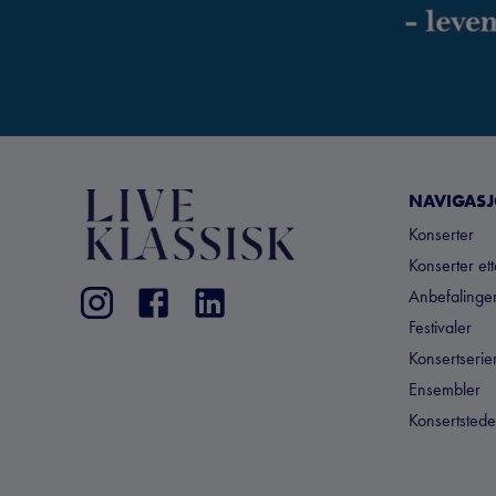
NAVIGAS
Konserter
Konserter et
Anbefalinger
Festivaler
Konsertserie
Ensembler
Konsertstede