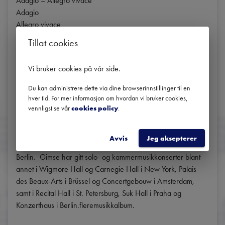
Adagio – Allegro vivace

Adagio

Allegro vivace

Allegro ma non troppo

Tillat cookies
MEDVIRKENDE

Vi bruker cookies på vår side
.
Daniel Reith, dirigent

Håvard Gimse, klaver

Du kan administrere dette via dine browserinnstillinger til en
Francesco Ugolini, konsertmester

hver tid. For mer informasjon om hvordan vi bruker cookies,
vennligst se vår
cookies policy
.
Kveldens solist er pianist Håvard Gimse. Han er en av 
Norges ledende solister, utdannet ved Norges 
Avvis
Jeg aksepterer
Musikkhøyskole, Mozarteum i Salzburg og Musikkhøyskolen i 
Berlin.  Gimse har gitt solo- og kammermusikkonserter blant 
annet i Wigmore Hall og Carnegie Hall i New York, Palais 
des Beaux-Arts i Brüssel og Concertgebouw i Amsterdam, 
samt i Recital Hall i St. Petersburg, Suk Hall i Praha og 
Konzerthaus i Berlin.fleremusikkalbum.
