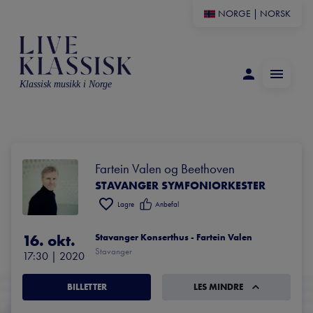
NORGE
|
NORSK
Klassisk musikk i Norge
Fartein Valen og Beethoven
STAVANGER SYMFONIORKESTER
Lagre
Anbefal
16. okt.
Stavanger Konserthus - Fartein Valen
Stavanger
17:30
 | 
2020
BILLETTER
LES MINDRE