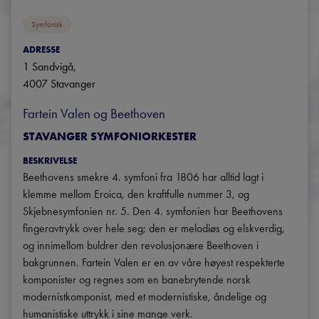
Symfonisk
ADRESSE
1 Sandvigå
, 
4007
Stavanger
Fartein Valen og Beethoven
STAVANGER SYMFONIORKESTER
BESKRIVELSE
Beethovens smekre 4. symfoni fra 1806 har alltid lagt i 
klemme mellom Eroica, den kraftfulle nummer 3, og 
Skjebnesymfonien nr. 5. Den 4. symfonien har Beethovens 
fingeravtrykk over hele seg; den er melodiøs og elskverdig, 
og innimellom buldrer den revolusjonære Beethoven i 
bakgrunnen. Fartein Valen er en av våre høyest respekterte 
komponister og regnes som en banebrytende norsk 
modernistkomponist, med et modernistiske, åndelige og 
humanistiske uttrykk i sine mange verk.
