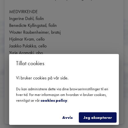
MEDVIRKENDE

Ingerine Dahl, fiolin

Benedicte Kyllingstad, fiolin

Wouter Raubenheimer, bratsj

Hjalmar Kvam, cello

Jaakko Pulakka, cello

Yurie Aramaki, obo

Dmitry Arseniev, fagott

Tillat cookies
Karin Venaas, fløyte

Vidar Austvik, fløyte

Vi bruker cookies på vår side
.
Giselle Boeters, harpe

Ida Mo, klaver

Du kan administrere dette via dine browserinnstillinger til en
hver tid. For mer informasjon om hvordan vi bruker cookies,
vennligst se vår
cookies policy
.
DEL
Avvis
Jeg aksepterer