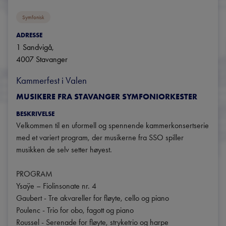
Symfonisk
ADRESSE
1 Sandvigå
, 
4007
Stavanger
Kammerfest i Valen
MUSIKERE FRA STAVANGER SYMFONIORKESTER
BESKRIVELSE
Velkommen til en uformell og spennende kammerkonsertserie 
med et variert program, der musikerne fra SSO spiller 
musikken de selv setter høyest.

PROGRAM

Ysaÿe – Fiolinsonate nr. 4

Gaubert - Tre akvareller for fløyte, cello og piano

Poulenc - Trio for obo, fagott og piano

Roussel - Serenade for fløyte, stryketrio og harpe
