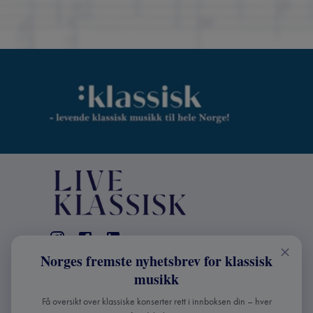
Norges fremste nyhetsbrev for klassisk
KONTAKT
musikk
Live Klassisk: +47 98670803
Få oversikt over klassiske konserter rett i innboksen din – hver
info@liveklassisk.no