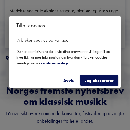
Medvirkende er festivalens sangere, pianister og Årets unge 
talenter! 
Tillat cookies
DEL
Vi bruker cookies på vår side
.
Du kan administrere dette via dine browserinnstillinger til en
hver tid. For mer informasjon om hvordan vi bruker cookies,
Flere klassiske koncerter i
Vestfold og Telemark
vennligst se vår
cookies policy
.
Avvis
Jeg aksepterer
Norges fremste nyhetsbrev
om klassisk musikk
Få oversikt over kommende konserter, festivaler og utvalgte
anbefalinger fra hele landet.