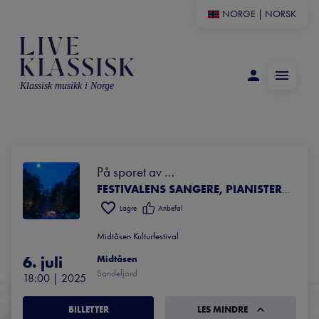
NORGE
|
NORSK
Klassisk musikk i Norge
På sporet av 
MÅNESKINNSSONATEN!
FESTIVALENS SANGERE, PIANISTER OG ÅRETS UNGE TALENTER!
Lagre
Anbefal
Midtåsen Kulturfestival
6. juli
Midtåsen
Sandefjord
18:00
 | 
2025
BILLETTER
LES MINDRE