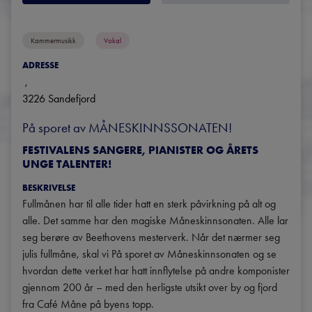
Kammermusikk
Vokal
ADRESSE
, 
3226
Sandefjord
På sporet av MÅNESKINNSSONATEN!
FESTIVALENS SANGERE, PIANISTER OG ÅRETS
UNGE TALENTER!
BESKRIVELSE
Fullmånen har til alle tider hatt en sterk påvirkning på alt og 
alle. Det samme har den magiske Måneskinnsonaten. Alle lar 
seg berøre av Beethovens mesterverk. Når det nærmer seg 
julis fullmåne, skal vi På sporet av Måneskinnsonaten og se 
hvordan dette verket har hatt innflytelse på andre komponister 
gjennom 200 år – med den herligste utsikt over by og fjord 
fra Café Måne på byens topp.
