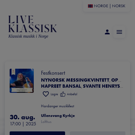
NORGE
|
NORSK
Klassisk musikk i Norge
Festkonsert
NYNORSK MESSINGKVINTETT
OPUS 13
,
HAPREET BANSAL
SVANTE HENRYSON
A
,
,
Lagre
Anbefal
Hardanger musikkfest
30. aug.
Ullensvang Kyrkje
Lofthus
17:00
 | 
2025