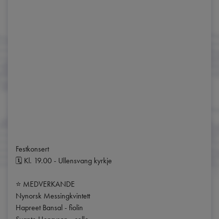
Festkonsert

🗓️ Kl. 19.00 - Ullensvang kyrkje

⭐️ MEDVERKANDE

Nynorsk Messingkvintett

Hapreet Bansal - fiolin
