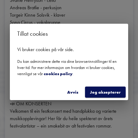
Svante Henryson - cello

Andreas Bratlie - perkusjon

Torgeir Kinne Solsvik - klaver

Song Circus - vokalgruppe

Erlend Viken Trio

Tillat cookies
Opus13 - strykekvartett

Julius von Forstner - bassbaryton

Vi bruker cookies på vår side
.
Ariane Jebsen Alvestad - fiolin

Hanna Kallestad - fiolin

Du kan administrere dette via dine browserinnstillinger til en
Therese Birkelund Ulvo - konferansier

hver tid. For mer informasjon om hvordan vi bruker cookies,
vennligst se vår
cookies policy
.
🎼 PROGRAM

Meir detaljar om programmet kjem.

Avvis
Jeg aksepterer
📣 OM KONSERTEN

Velkomen til ein festkonsert med handplukka og varierte 
musikkopplevingar! Her får du heile spekteret av årets 
festivalartistar – ein smakebit av alt festivalen rommar.
