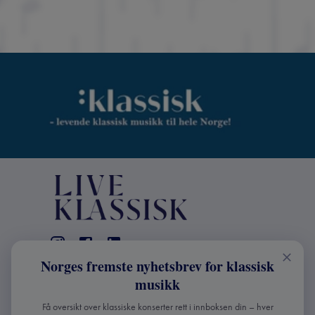
Norges fremste nyhetsbrev for klassisk
KONTAKT
musikk
Live Klassisk: +47 98670803
Få oversikt over klassiske konserter rett i innboksen din – hver
info@liveklassisk.no