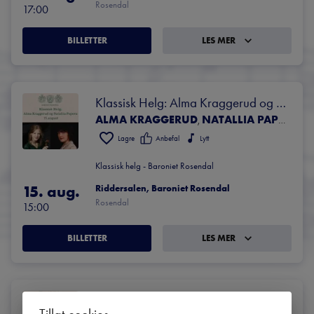
Rosendal
17:00
BILLETTER
LES MER
Klassisk Helg: Alma Kraggerud og 
ALMA KRAGGERUD
NATALLIA PAPOVA
Natallia Popova
,
Lagre
Anbefal
Lytt
Klassisk helg - Baroniet Rosendal
15. aug.
Riddersalen, Baroniet Rosendal
Rosendal
15:00
BILLETTER
LES MER
Klassisk Helg: Leif Ove Andsnes og 
Tillat cookies