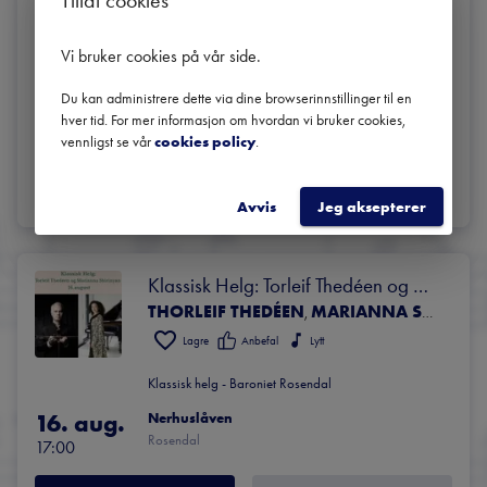
LEIF OVE ANDSNES
JAZZVERKET
Jazzverket på Nerhuslåven
,
Lagre
Anbefal
Vi bruker cookies på vår side
.
Klassisk helg - Baroniet Rosendal
Du kan administrere dette via dine browserinnstillinger til en
15. aug.
Nerhuslåven
hver tid. For mer informasjon om hvordan vi bruker cookies,
Rosendal
19:30
vennligst se vår
cookies policy
.
BILLETTER
LES MER
Avvis
Jeg aksepterer
Klassisk Helg: Torleif Thedéen og 
THORLEIF THEDÉEN
MARIANNA SHIRINYAN
Marianna Shirinyan
,
Lagre
Anbefal
Lytt
Klassisk helg - Baroniet Rosendal
16. aug.
Nerhuslåven
Rosendal
17:00