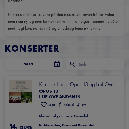
Rosendal.
Konsertserien skal ta vare på den musikalske arven frå festivalen,
men i ein ny og meir konsentrert form – to helgar i sommarhalvåret,
med høgt kunstnarisk nivå og ei tydeleg tematisk ramme.
KONSERTER
DATO
Klassisk Helg: Opus 13 og Leif Ove 
OPUS 13
Andsnes
LEIF OVE ANDSNES
Lagre
Anbefal
Lytt
Klassisk helg - Baroniet Rosendal
14. aug.
Riddersalen, Baroniet Rosendal