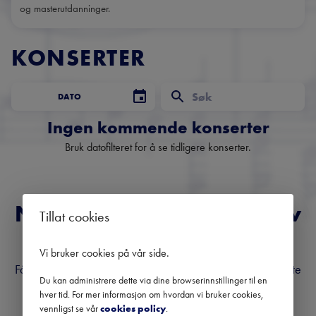
og masterutdanninger.
KONSERTER
DATO
Ingen kommende konserter
Bruk datofilteret for å se tidligere konserter.
Norges fremste nyhetsbrev
Tillat cookies
om klassisk musikk
Vi bruker cookies på vår side
.
Få oversikt over kommende konserter, festivaler og utvalgte
Du kan administrere dette via dine browserinnstillinger til en
anbefalinger fra hele landet.
hver tid. For mer informasjon om hvordan vi bruker cookies,
vennligst se vår
cookies policy
.