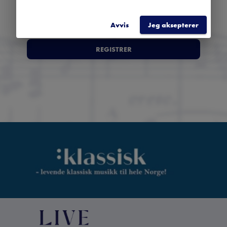
Avvis
Jeg aksepterer
REGISTRER