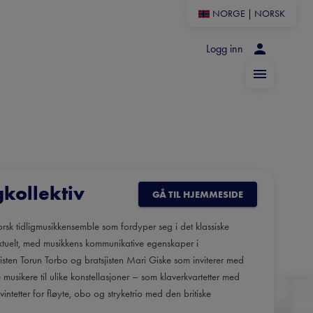
NORGE
|
NORSK
Logg inn
gkollektiv
GÅ TIL HJEMMESIDE
 norsk tidligmusikkensemble som fordyper seg i det klassiske
ktuelt, med musikkens kommunikative egenskaper i
tisten Torun Torbo og bratsjisten Mari Giske som inviterer med
musikere til ulike konstellasjoner – som klaverkvartetter med
etter for fløyte, obo og stryketrio med den britiske