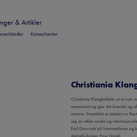
nger & Artikler
nsertsteder
Konsertserier
Christiania Klan
Christiania Klangkollektiv er et nytt,
repertoaret og gjør det levende og a
sentrum. Ensemblet er etablert av fløy
seg en rekke norske og internasjonale 
Emil Duncumb på hammerklaver og kvint
stjernefiolinisten Huw Daniel.