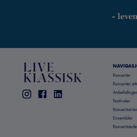
NAVIGAS
Konserter
Konserter et
Anbefalinger
Festivaler
Konsertserie
Ensembler
Konsertstede