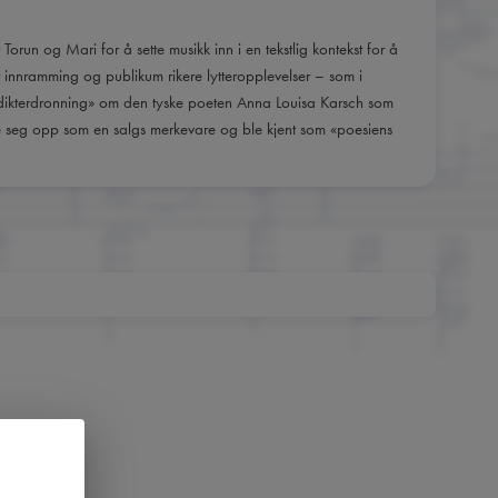
Torun og Mari for å sette musikk inn i en tekstlig kontekst for å
t innramming og publikum rikere lytteropplevelser – som i
 dikterdronning» om den tyske poeten Anna Louisa Karsch som
e seg opp som en salgs merkevare og ble kjent som «poesiens
m