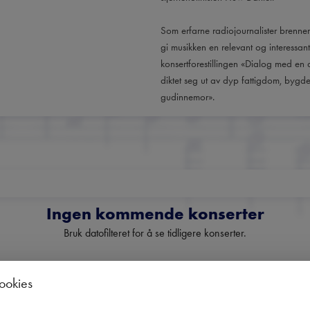
Som erfarne radiojournalister brenner 
gi musikken en relevant og interessan
konsertforestillingen «Dialog med en
diktet seg ut av dyp fattigdom, bygd
Ingen kommende konserter
Bruk datofilteret for å se tidligere konserter.
cookies
Norges fremste nyhetsbrev o