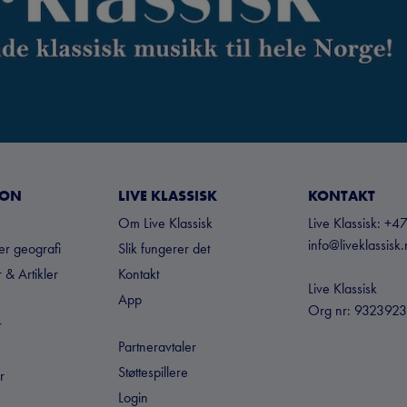
JON
LIVE KLASSISK
KONTAKT
Om Live Klassisk
Live Klassisk: 
info@liveklassisk
ter geografi
Slik fungerer det
 & Artikler
Kontakt
Live Klassisk
App
Org nr: 932392
r
Partneravtaler
Støttespillere
r
Login