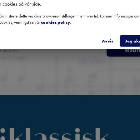
klassisk musikk
r cookies på vår side
.
ministrere dette via dine browserinnstillinger til en hver tid. For mer informasjon o
oversikt over kommende konserter, festivaler og utvalgte anbefali
cookies, vennligst se vår
cookies policy
.
fra hele landet.
Avvis
Jeg ak
REGIST