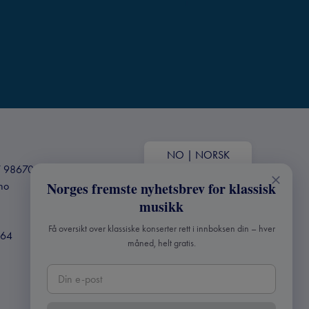
NO
|
NORSK
+47 98670803
.no
Norges fremste nyhetsbrev for klassisk
musikk
Få oversikt over klassiske konserter rett i innboksen din – hver
364
måned, helt gratis.