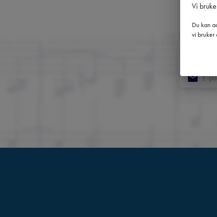
Vi bruke
Du kan ad
Få 
vi bruker 