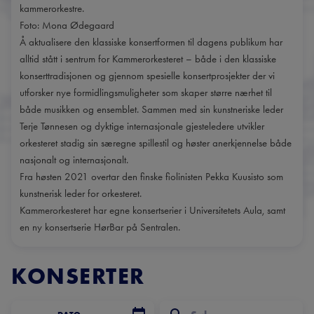
kammerorkestre.
Foto: Mona Ødegaard
Å aktualisere den klassiske konsertformen til dagens publikum har
alltid stått i sentrum for Kammerorkesteret – både i den klassiske
konserttradisjonen og gjennom spesielle konsertprosjekter der vi
utforsker nye formidlingsmuligheter som skaper større nærhet til
både musikken og ensemblet. Sammen med sin kunstneriske leder
Terje Tønnesen og dyktige internasjonale gjesteledere utvikler
orkesteret stadig sin særegne spillestil og høster anerkjennelse både
nasjonalt og internasjonalt.
Fra høsten 2021 overtar den finske fiolinisten Pekka Kuusisto som
kunstnerisk leder for orkesteret.
Kammerorkesteret har egne konsertserier i Universitetets Aula, samt
en ny konsertserie HørBar på Sentralen.
KONSERTER