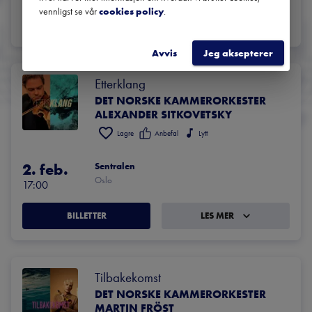
vennligst se vår
cookies policy
.
BILLETTER
LES MER
Avvis
Jeg aksepterer
Etterklang
DET NORSKE KAMMERORKESTER
ALEXANDER SITKOVETSKY
Lagre
Anbefal
Lytt
2. feb.
Sentralen
Oslo
17:00
BILLETTER
LES MER
Tilbakekomst
DET NORSKE KAMMERORKESTER
MARTIN FRÖST