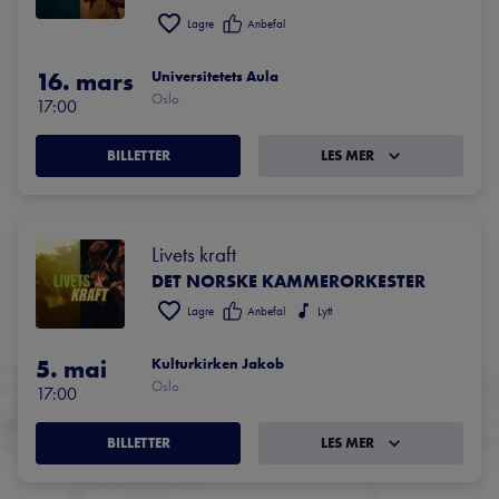
Lagre
Anbefal
16. mars
Universitetets Aula
Oslo
17:00
BILLETTER
LES MER
Livets kraft
DET NORSKE KAMMERORKESTER
Lagre
Anbefal
Lytt
5. mai
Kulturkirken Jakob
Oslo
17:00
BILLETTER
LES MER