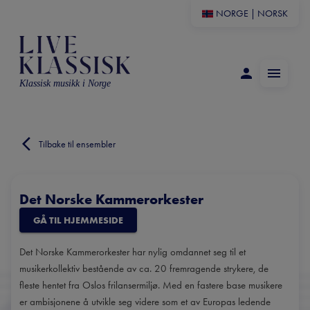
NORGE
|
NORSK
Klassisk musikk i Norge
Tilbake til ensembler
Det Norske Kammerorkester
GÅ TIL HJEMMESIDE
Det Norske Kammerorkester har nylig omdannet seg til et
musikerkollektiv bestående av ca. 20 fremragende strykere, de
fleste hentet fra Oslos frilansermiljø. Med en fastere base musikere
er ambisjonene å utvikle seg videre som et av Europas ledende