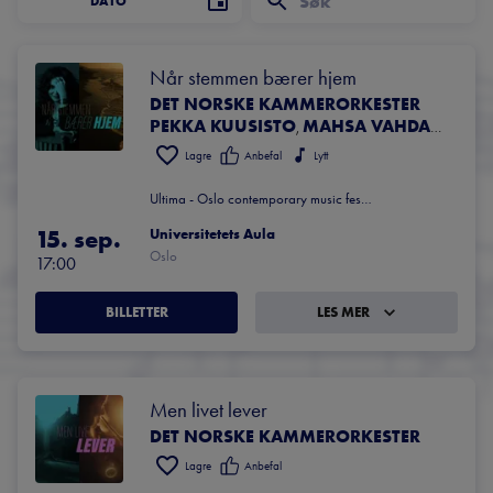
DATO
Når stemmen bærer hjem
DET NORSKE KAMMERORKESTER
PEKKA KUUSISTO
MAHSA VAHDAT
TAME
,
,
Lagre
Anbefal
Lytt
Ultima - Oslo contemporary music festival
15. sep.
Universitetets Aula
Oslo
17:00
BILLETTER
LES MER
Men livet lever
DET NORSKE KAMMERORKESTER
Lagre
Anbefal