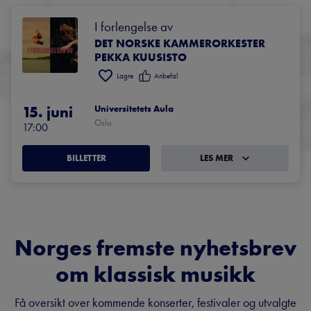
I forlengelse av
DET NORSKE KAMMERORKESTER
PEKKA KUUSISTO
Lagre
Anbefal
15. juni
Universitetets Aula
Oslo
17:00
BILLETTER
LES MER
Norges fremste nyhetsbrev
om klassisk musikk
Få oversikt over kommende konserter, festivaler og utvalgte