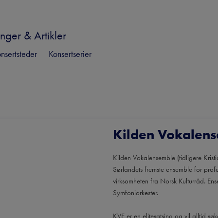
nger & Artikler
nsertsteder
Konsertserier
Kilden Vokalen
Kilden Vokalensemble (tidligere Krist
Sørlandets fremste ensemble for profes
virksomheten fra Norsk Kulturråd. Ense
Symfoniorkester.
KVE er en elitesatsing og vil alltid sø