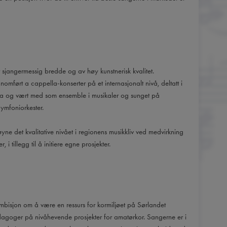
 sjangermessig bredde og av høy kunstnerisk kvalitet.
omført a cappella-konserter på et internasjonalt nivå, deltatt i
 og vært med som ensemble i musikaler og sunget på
ymfoniorkester.
høyne det kvalitative nivået i regionens musikkliv ved medvirkning
i tillegg til å initiere egne prosjekter.
bisjon om å være en ressurs for kormiljøet på Sørlandet
agoger på nivåhevende prosjekter for amatørkor. Sangerne er i