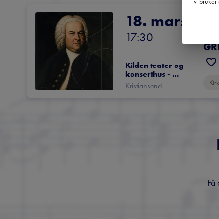
vi bruker 
18. mars
Bar
KR
17:30
GR
Kilden teater og 
konserthus - 
Konsertsalen
Kir
Kristiansand
Få 