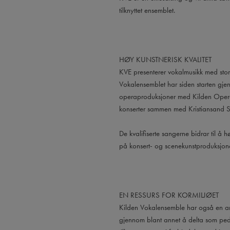
tilknyttet ensemblet.
HØY KUNSTNERISK KVALITET
KVE presenterer vokalmusikk med stor
Vokalensemblet har siden starten gjenn
operaproduksjoner med Kilden Opera
konserter sammen med Kristiansand S
De kvalifiserte sangerne bidrar til å 
på konsert- og scenekunstproduksjoner, 
EN RESSURS FOR KORMILJØET
Kilden Vokalensemble har også en am
gjennom blant annet å delta som ped