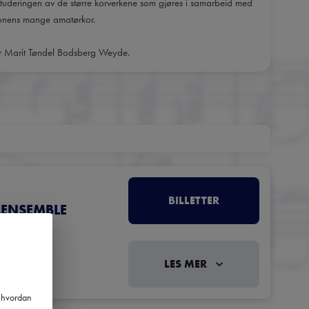
nnstuderingen av de større korverkene som gjøres i samarbeid med
ionens mange amatørkor.
 er Marit Tøndel Bodsberg Weyde.
BILLETTER
LENSEMBLE
LES MER
m hvordan