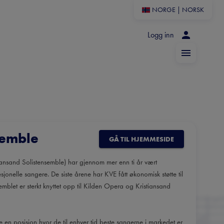
NORGE
|
NORSK
Logg inn
semble
GÅ TIL HJEMMESIDE
iansand Solistensemble) har gjennom mer enn ti år vært
jonelle sangere. De siste årene har KVE fått økonomisk støtte til
mblet er sterkt knyttet opp til Kilden Opera og Kristiansand
ke en posisjon hvor de til enhver tid beste sangerne i markedet er