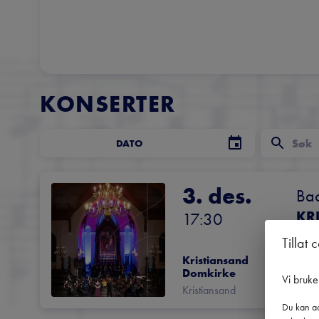
KONSERTER
DATO
3. des.
Bac
KR
17:30
MA
Tillat 
Kristiansand 
Domkirke
Vi bruke
Sym
Kristiansand
Du kan ad