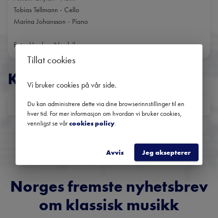
Tobias Tellmann - Cello
Marina Johansson - Piano
Foto: Haakon Nordvik
Tillat cookies
KONSERTER
Vi bruker cookies på vår side
.
Du kan administrere dette via dine browserinnstillinger til en
DATO
hver tid. For mer informasjon om hvordan vi bruker cookies,
vennligst se vår
cookies policy
.
Ingen kommende konserter
Bruk datofilteret for å se tidligere konserter.
Avvis
Jeg aksepterer
Norges fremste nyhetsbrev
om klassisk musikk