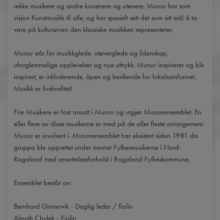
rekke musikere og andre kunstnere og utøvere. Munor har som
visjon Kunstmusikk til alle, og har spesielt sett det som sitt mål å ta
vare på kulturarven den klassiske musikken representerer.
Munor står for musikkglede, utøverglede og lidenskap,
uforglemmelige opplevelser og nye uttrykk. Munor inspirerer og blir
inspirert, er inkluderende, åpen og berikende for lokalsamfunnet.
Musikk er livskvalitet!
Fire Musikere er fast ansatt i Munor og utgjør Munorensemblet. En
eller flere av disse musikerne er med på de aller fleste arrangement
Munor er involvert i. Munorensemblet har eksistert siden 1981 da
gruppa ble opprettet under navnet Fylkesmusikerne i Nord-
Rogaland med ansettelsesforhold i Rogaland Fylkeskommune.
Ensemblet består av:
Bernhard Gismervik - Daglig leder / fiolin
Almuth Chylek - Fiolin