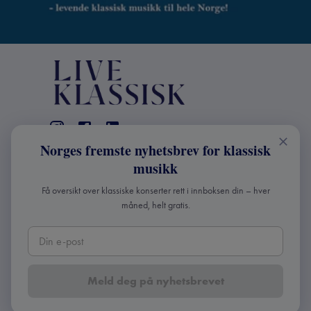
Norges fremste nyhetsbrev for klassisk
KONTAKT
musikk
Live Klassisk: +47 98670803
Få oversikt over klassiske konserter rett i innboksen din – hver
info@liveklassisk.no
måned, helt gratis.
Live Klassisk
Org nr: 932392364
Meld deg på nyhetsbrevet
Copyright ©
2026
Live Klassisk •
Personvern og
cookies