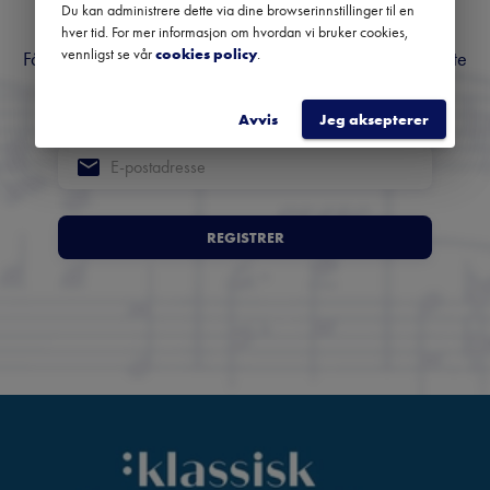
om klassisk musikk
Du kan administrere dette via dine browserinnstillinger til en
hver tid. For mer informasjon om hvordan vi bruker cookies,
vennligst se vår
cookies policy
.
Få oversikt over kommende konserter, festivaler og utvalgte
anbefalinger fra hele landet.
Avvis
Jeg aksepterer
REGISTRER