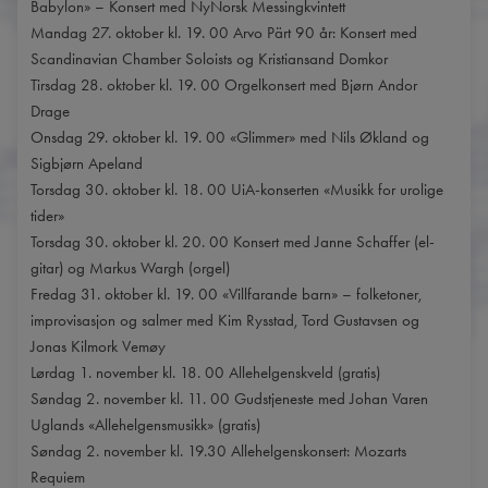
Babylon» – Konsert med NyNorsk Messingkvintett
Mandag 27. oktober kl. 19. 00 Arvo Pärt 90 år: Konsert med
Scandinavian Chamber Soloists og Kristiansand Domkor
Tirsdag 28. oktober kl. 19. 00 Orgelkonsert med Bjørn Andor
Drage
Onsdag 29. oktober kl. 19. 00 «Glimmer» med Nils Økland og
Sigbjørn Apeland
Torsdag 30. oktober kl. 18. 00 UiA-konserten «Musikk for urolige
tider»
Torsdag 30. oktober kl. 20. 00 Konsert med Janne Schaffer (el-
gitar) og Markus Wargh (orgel)
Fredag 31. oktober kl. 19. 00 «Villfarande barn» – folketoner,
improvisasjon og salmer med Kim Rysstad, Tord Gustavsen og
Jonas Kilmork Vemøy
Lørdag 1. november kl. 18. 00 Allehelgenskveld (gratis)
Søndag 2. november kl. 11. 00 Gudstjeneste med Johan Varen
Uglands «Allehelgensmusikk» (gratis)
Søndag 2. november kl. 19.30 Allehelgenskonsert: Mozarts
Requiem