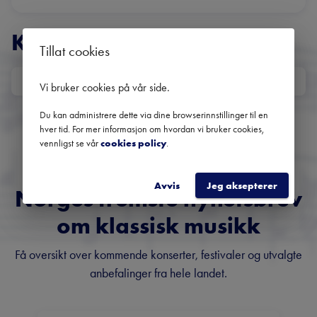
KONSERTER
Tillat cookies
DATO
Vi bruker cookies på vår side
.
Ingen kommende konserter
Du kan administrere dette via dine browserinnstillinger til en
Bruk datofilteret for å se tidligere konserter.
hver tid. For mer informasjon om hvordan vi bruker cookies,
vennligst se vår
cookies policy
.
Avvis
Jeg aksepterer
Norges fremste nyhetsbrev
om klassisk musikk
Få oversikt over kommende konserter, festivaler og utvalgte
anbefalinger fra hele landet.