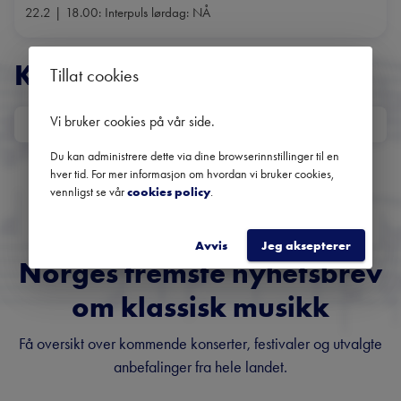
22.2 | 18.00: Interpuls lørdag: NÅ
KONSERTER
Tillat cookies
Vi bruker cookies på vår side
.
DATO
Ingen kommende konserter
Du kan administrere dette via dine browserinnstillinger til en
hver tid. For mer informasjon om hvordan vi bruker cookies,
Bruk datofilteret for å se tidligere konserter.
vennligst se vår
cookies policy
.
Avvis
Jeg aksepterer
Norges fremste nyhetsbrev
om klassisk musikk
Få oversikt over kommende konserter, festivaler og utvalgte
anbefalinger fra hele landet.