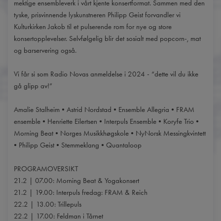
mektige ensembleverk i vårt kjente konsertformat. Sammen med den
tyske, prisvinnende lyskunstneren Philipp Geist forvandler vi
Kulturkirken Jakob til et pulserende rom for nye og store
konsertopplevelser. Selvfølgelig blir det sosialt med popcorn-, mat
og barservering også.
Vi får si som Radio Novas anmeldelse i 2024 - “dette vil du ikke
gå glipp av!”
Amalie Stalheim • Astrid Nordstad • Ensemble Allegria • FRAM
ensemble • Henriette Eilertsen • Interpuls Ensemble • Koryfe Trio •
Morning Beat • Norges Musikkhøgskole • NyNorsk Messingkvintett
• Philipp Geist • Stemmeklang • Quantaloop
PROGRAMOVERSIKT
21.2 | 07.00: Morning Beat & Yogakonsert
21.2 | 19.00: Interpuls fredag: FRAM & Reich
22.2 | 13.00: Trillepuls
22.2 | 17.00: Feldman i Tårnet