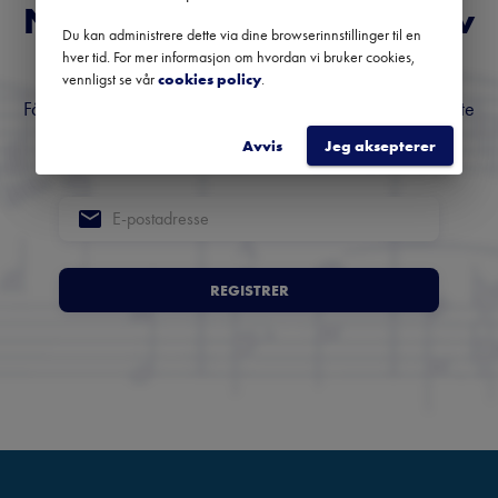
Norges fremste nyhetsbrev
Du kan administrere dette via dine browserinnstillinger til en
om klassisk musikk
hver tid. For mer informasjon om hvordan vi bruker cookies,
vennligst se vår
cookies policy
.
Få oversikt over kommende konserter, festivaler og utvalgte
anbefalinger fra hele landet.
Avvis
Jeg aksepterer
REGISTRER