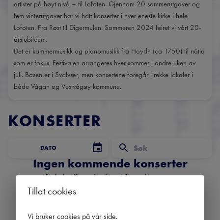
artister på høyt nivå – til Lofoten. Gjennom 20 sommerutgaver og
fem vinterutgaver har vi hatt konserter i hver eneste kirke i hele
Lofoten. Fra Røst til Digermulen. Sommeren 2024 feiret vi vårt 20-
årsjubileum.
Det er kammermusikk og pianomusikk fra Haydn (ca 1750) til nåtid
som er fokus. Festivalen arrangeres hver sommer i andre uken av
juli. Basen er i Svolvær, men konsertene foregår i rekke lokaler i
både Vågan og Vestvågøy kommune.
KONSERTER
DATO
Ingen kommende konserter
Bruk datofilteret for å se tidligere konserter.
Tillat cookies
Vi bruker cookies på vår side
.