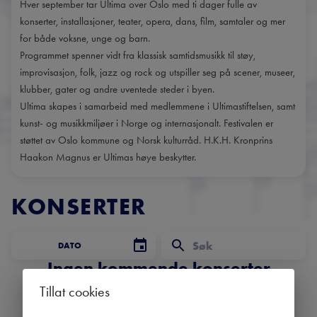
Hver september tar Ultima over Oslo med ti dager fulle av
konserter, installasjoner, teater, opera, dans, film, samtaler og mer
for både voksne, unge og barn.
Programmet spenner vidt fra klassisk samtidsmusikk til støy,
improvisasjon, folk, jazz og rock og utspiller seg på scener, museer,
klubber, gater og andre uventede steder i byen.
Ultima skapes i samarbeid med medlemmene i Ultimastiftelsen, samt
kunst- og musikkmiljøer i Norge og internasjonalt. Festivalen er
støttet av Oslo kommune og Norsk kulturråd. H.K.H. Kronprins
Haakon Magnus er Ultimas høye beskytter.
KONSERTER
DATO
Ingen kommende konserter
Bruk datofilteret for å se tidligere konserter.
Tillat cookies