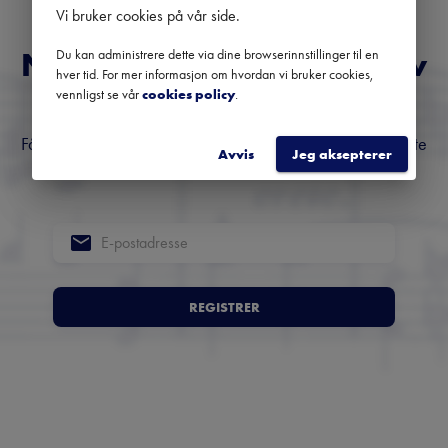
Vi bruker cookies på vår side
.
Du kan administrere dette via dine browserinnstillinger til en
Norges fremste nyhetsbrev
hver tid. For mer informasjon om hvordan vi bruker cookies,
om klassisk musikk
vennligst se vår
cookies policy
.
Få oversikt over kommende konserter, festivaler og utvalgte
Avvis
Jeg aksepterer
anbefalinger fra hele landet.
REGISTRER