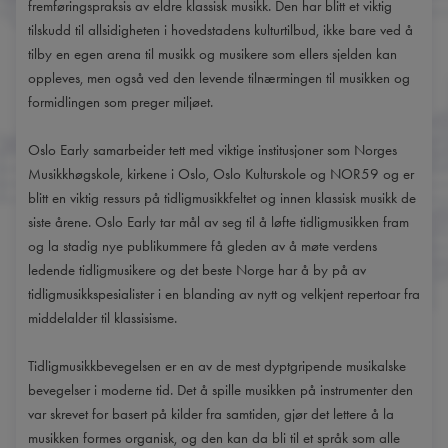
fremføringspraksis av eldre klassisk musikk. Den har blitt et viktig
tilskudd til allsidigheten i hovedstadens kulturtilbud, ikke bare ved å
tilby en egen arena til musikk og musikere som ellers sjelden kan
oppleves, men også ved den levende tilnærmingen til musikken og
formidlingen som preger miljøet.
Oslo Early samarbeider tett med viktige institusjoner som Norges
Musikkhøgskole, kirkene i Oslo, Oslo Kulturskole og NOR59 og er
blitt en viktig ressurs på tidligmusikkfeltet og innen klassisk musikk de
siste årene. Oslo Early tar mål av seg til å løfte tidligmusikken fram
og la stadig nye publikummere få gleden av å møte verdens
ledende tidligmusikere og det beste Norge har å by på av
tidligmusikkspesialister i en blanding av nytt og velkjent repertoar fra
middelalder til klassisisme.
Tidligmusikkbevegelsen er en av de mest dyptgripende musikalske
bevegelser i moderne tid. Det å spille musikken på instrumenter den
var skrevet for basert på kilder fra samtiden, gjør det lettere å la
musikken formes organisk, og den kan da bli til et språk som alle