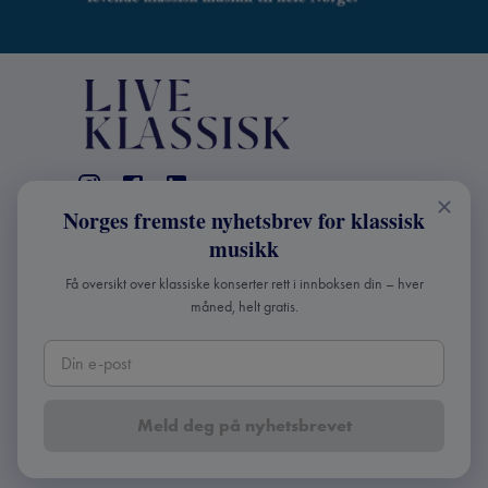
Norges fremste nyhetsbrev for klassisk
KONTAKT
musikk
Live Klassisk: +47 98670803
Få oversikt over klassiske konserter rett i innboksen din – hver
info@liveklassisk.no
måned, helt gratis.
Live Klassisk
Org nr: 932392364
Meld deg på nyhetsbrevet
Copyright ©
2026
Live Klassisk •
Personvern og
cookies