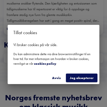
musikerne snakker flytende. Den kjærligheten og entusiasmen som
tidligmusikerne har til repertoaret er viktig for å oppdage og
framføre stadig nye funn fra glemte musikkarkiv.
Tidligmusikkbevegelsen har satt i gang en meget positiv spiral, der...
Les mer
>
Tillat cookies
KONSERTER
Vi bruker cookies på vår side
.
Du kan administrere dette via dine browserinnstillinger til en
DATO
hver tid. For mer informasjon om hvordan vi bruker cookies,
vennligst se vår
cookies policy
.
Ingen kommende konserter
Bruk datofilteret for å se tidligere konserter.
Avvis
Jeg aksepterer
Norges fremste nyhetsbrev
om klassisk musikk