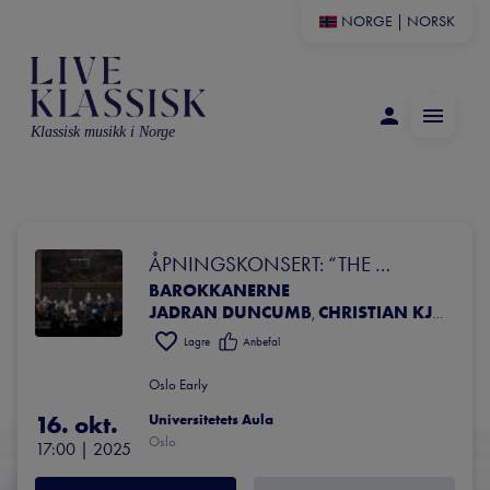
NORGE
|
NORSK
Klassisk musikk i Norge
ÅPNINGSKONSERT: “THE 
BAROKKANERNE
MEANING OF LIFE” MED 
JADRAN DUNCUMB
CHRISTIAN KJOS
TO
,
,
BAROKKANERNE
Lagre
Anbefal
Oslo Early
16. okt.
Universitetets Aula
Oslo
17:00
 | 
2025