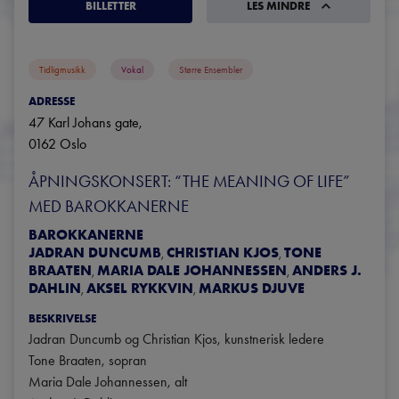
BILLETTER
LES MINDRE
Tidligmusikk
Vokal
Større Ensembler
ADRESSE
47 Karl Johans gate
, 
0162
Oslo
ÅPNINGSKONSERT: “THE MEANING OF LIFE” 
MED BAROKKANERNE
BAROKKANERNE
JADRAN DUNCUMB
CHRISTIAN KJOS
TONE
,
,
BRAATEN
MARIA DALE JOHANNESSEN
ANDERS J.
,
,
DAHLIN
AKSEL RYKKVIN
MARKUS DJUVE
,
,
BESKRIVELSE
Jadran Duncumb og Christian Kjos, kunstnerisk ledere

Tone Braaten, sopran

Maria Dale Johannessen, alt
