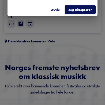
J. Dowland: Time stands still

Orlando Gibbons (1583 – 1625): Consort Anthem
Avvis
Jeg aksepterer
DEL
Flere klassiske konserter i
Oslo
Norges fremste nyhetsbrev
om klassisk musikk
Få oversikt over kommende konserter, festivaler og utvalgte
anbefalinger fra hele landet.