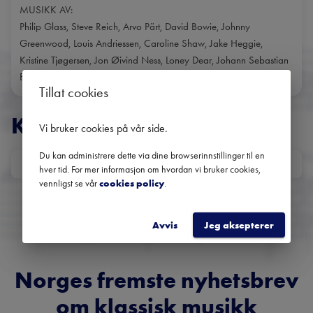
MUSIKK AV:
Philip Glass, Steve Reich, Arvo Pärt, David Bowie, Johnny
Greenwood, Louis Andriessen, Caroline Shaw, Jake Heggie,
Kristine Tjøgersen, Jon Øivind Ness, Loney Dear, Johann Sebastian
Bach, m.fl.
Tillat cookies
KONSERTER
Vi bruker cookies på vår side
.
Du kan administrere dette via dine browserinnstillinger til en
DATO
hver tid. For mer informasjon om hvordan vi bruker cookies,
Ingen kommende konserter
vennligst se vår
cookies policy
.
Bruk datofilteret for å se tidligere konserter.
Avvis
Jeg aksepterer
Norges fremste nyhetsbrev
om klassisk musikk