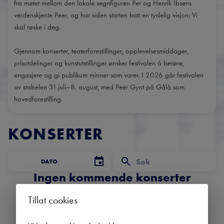
fra møtet mellom den lokale segnfiguren Per og Henrik Ibsens
verdenskjente Peer, og har siden starten hatt en tydelig visjon: Vi
skal røske i deg.
Gjennom konserter, teaterforestillinger, opplevelsesmiddager,
prisutdelinger og kunstutstillinger ønsker festivalen å berøre,
engasjere og gi publikum minner som varer. I 2026 går festivalen
av stabelen 31.juli–8. august, med Peer Gynt på Gålå som
hovedforestilling.
KONSERTER
DATO
Ingen kommende konserter
Bruk datofilteret for å se tidligere konserter.
Tillat cookies