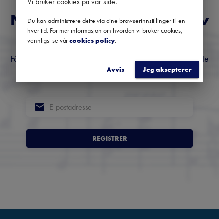
Vi bruker cookies på vår side
.
Norges fremste nyhetsbrev
Du kan administrere dette via dine browserinnstillinger til en
hver tid. For mer informasjon om hvordan vi bruker cookies,
om klassisk musikk
vennligst se vår
cookies policy
.
Få oversikt over kommende konserter, festivaler og utvalgte
Avvis
Jeg aksepterer
anbefalinger fra hele landet.
REGISTRER